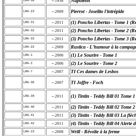
Napoléon
--.1938
LRA-38
Pierrot - Joselito l'intrépide
--.2009
LRA-23
(1) Poncho Libertas - Tome 1 (Re
--.2011
LRA-31
(2) Poncho Libertas - Tome 2 (Re
--.2011
LRA-32
(3) Poncho Libertas - Tome 3 (Re
--.2011
LRA-33
Rustica - L'humour à la campag
--.2009
LRA-22
(1) Le Sourire - Tome 1
--.2006
LRA-1
(2) Le Sourire - Tome 2
--.2006
LRA-2
TI Ces dames de Lesbos
--.2007
LRA-7
TI Joffre - Foch
--.2007
LRA-36
(1) Tintin - Teddy Bill 01 Tome 1
--.2011
LRA-39
(2) Tintin - Teddy Bill 02 Tome 2
--.2011
LRA-40
(3) Tintin - Teddy Bill 03 La flèc
--.2011
LRA-41
(4) Tintin - Teddy Bill 04 Alerte d
--.2011
LRA-42
Wrill - Révolte à la ferme
--.2008
LRA-15