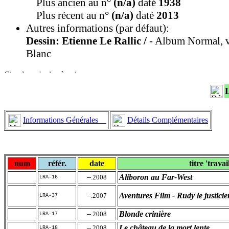
Plus ancien au n°
(n/a)
daté
1938
Plus récent au n°
(n/a)
daté
2013
Autres informations (par défaut):
Dessin: Etienne Le Rallic /
- Album Normal, v
Blanc
Informations Générales
Détails Complémentaires
num
référ.
date
titre 'travai
Aliboron au Far-West
--.2008
LRA-16
Aventures Film - Rudy le justicie
--.2007
LRA-37
Blonde crinière
--.2008
LRA-17
Le château de la mort lente
--.2008
LRA-18