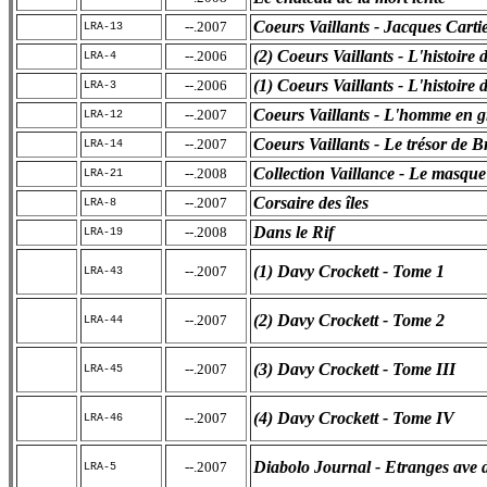
Coeurs Vaillants - Jacques Carti
--.2007
LRA-13
(2) Coeurs Vaillants - L'histoire d
--.2006
LRA-4
(1) Coeurs Vaillants - L'histoire d
--.2006
LRA-3
Coeurs Vaillants - L'homme en g
--.2007
LRA-12
Coeurs Vaillants - Le trésor de 
--.2007
LRA-14
Collection Vaillance - Le masque
--.2008
LRA-21
Corsaire des îles
--.2007
LRA-8
Dans le Rif
--.2008
LRA-19
(1) Davy Crockett - Tome 1
--.2007
LRA-43
(2) Davy Crockett - Tome 2
--.2007
LRA-44
(3) Davy Crockett - Tome III
--.2007
LRA-45
(4) Davy Crockett - Tome IV
--.2007
LRA-46
Diabolo Journal - Etranges ave 
--.2007
LRA-5