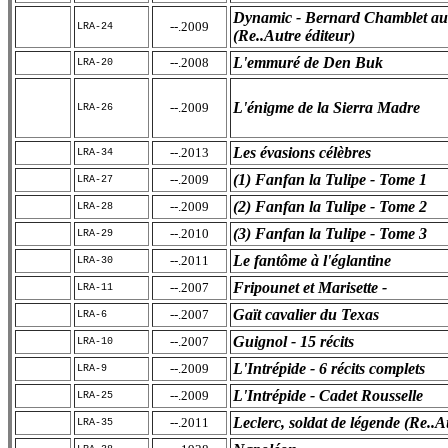
Dynamic - Bernard Chamblet a
--.2009
LRA-24
(Re..Autre éditeur)
L'emmuré de Den Buk
--.2008
LRA-20
L'énigme de la Sierra Madre
--.2009
LRA-26
Les évasions célèbres
--.2013
LRA-34
(1) Fanfan la Tulipe - Tome 1
--.2009
LRA-27
(2) Fanfan la Tulipe - Tome 2
--.2009
LRA-28
(3) Fanfan la Tulipe - Tome 3
--.2010
LRA-29
Le fantôme à l'églantine
--.2011
LRA-30
Fripounet et Marisette -
--.2007
LRA-11
Gaït cavalier du Texas
--.2007
LRA-6
Guignol - 15 récits
--.2007
LRA-10
L'Intrépide - 6 récits complets
--.2009
LRA-9
L'Intrépide - Cadet Rousselle
--.2009
LRA-25
Leclerc, soldat de légende (Re..A
--.2011
LRA-35