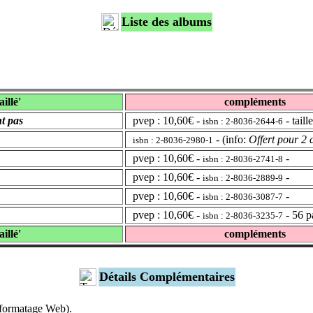
Liste des albums
aillé'
compléments
nt pas
pvep : 10,60€ -
- tail
isbn : 2-8036-2644-6
- (info:
Offert pour 2 
isbn : 2-8036-2980-1
pvep : 10,60€ -
-
isbn : 2-8036-2741-8
pvep : 10,60€ -
-
isbn : 2-8036-2889-9
pvep : 10,60€ -
-
isbn : 2-8036-3087-7
pvep : 10,60€ -
- 56 p
isbn : 2-8036-3235-7
aillé'
compléments
Détails Complémentaires
s formatage Web).