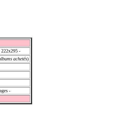
le 222x295 -
albums achetés
)
ages -