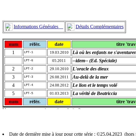
Informations Générales
Détails Complémentaires
num
référ.
date
titre 'trav
1
Là où les enfants ne s'aventure
19.03.2010
LPT-1
--idem-- (Ed. Spéciale)
05.2011
LPT-6
2
L'oracle des dieux
29.10.2010
LPT-2
3
Au-delà de la mer
26.08.2011
LPT-3
4
Le lion et le temps volé
24.08.2012
LPT-4
5
La vérité de Beatriccia
01.03.2013
LPT-5
num
référ.
date
titre 'trav
Date de dernière mise à jour pour cette série : ©25.04.2023 (hor