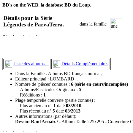
BD's on the WEB, la database BD du Loup.
Détails pour la Série
Légendes de ParvaTerra
.
dans la famille
Liste des albums
Détails Complémentaires
Dans la Famille : Albums BD français normal,
Editeur principal :
LOMBARD
.
Nombre de 'pièces' connues :
6 (série en-cours/incomplète)
Albums/Fascicules Originaux :
5
Rééditions :
1
Plage temporelle couverte (partie connue) :
Plus ancien au n°
1
daté
03/2010
Plus récent au n°
5
daté
03/2013
Autres informations (par défaut):
Dessin: Raúl Arnáiz /
- Album Taille 225x295 - Couverture C