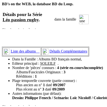
BD's on the WEB, la database BD du Loup.
Détails pour la Série
Léo passion rugby
.
dans la famille
Liste des albums
Détails Complémentaires
Dans la Famille : Albums BD français normal,
Editeur principal :
SOLEILF
.
Nombre de 'pièces' connues :
4 (série en-cours/incomplète)
Albums/Fascicules Originaux :
3
Rééditions :
1
Plage temporelle couverte (partie connue) :
Plus ancien au n°
1
daté
09/2007
Plus récent au n°
3
daté
09/2009
Autres informations (par défaut):
Dessin: Philippe Fenech / Scénario: Loïc Nicoloff / Colori