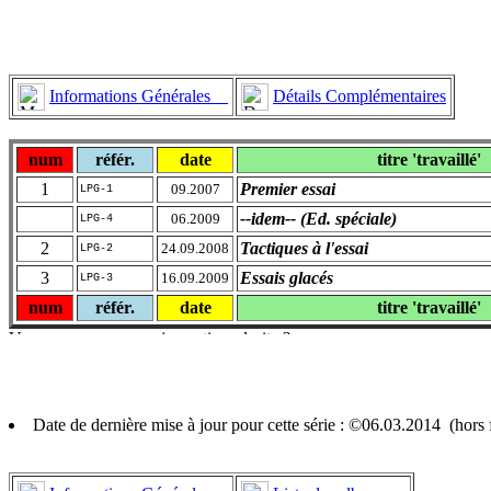
Informations Générales
Détails Complémentaires
num
référ.
date
titre 'travaillé'
1
Premier essai
09.2007
LPG-1
--idem-- (Ed. spéciale)
06.2009
LPG-4
2
Tactiques à l'essai
24.09.2008
LPG-2
3
Essais glacés
16.09.2009
LPG-3
num
référ.
date
titre 'travaillé'
Date de dernière mise à jour pour cette série : ©06.03.2014 (hor