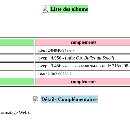
Liste des albums
compléments
-
isbn : 2-84946-948-3
pvep : 4,95€ - (info:
Op. Bullez au Soleil
)
pvep : 9,45€ -
- taille 215x298 
isbn : 2-302-00204-0
-
isbn : 2-302-00738-7
compléments
Détails Complémentaires
s formatage Web).