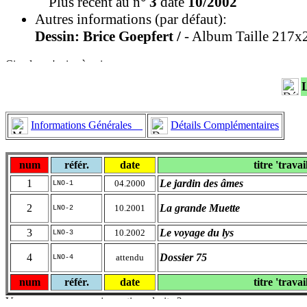
Plus récent au n°
3
daté
10/2002
Autres informations (par défaut):
Dessin: Brice Goepfert /
- Album Taille 217x2
Informations Générales
Détails Complémentaires
num
référ.
date
titre 'travai
1
Le jardin des âmes
04.2000
LNO-1
2
La grande Muette
10.2001
LNO-2
3
Le voyage du lys
10.2002
LNO-3
4
Dossier 75
attendu
LNO-4
num
référ.
date
titre 'travai