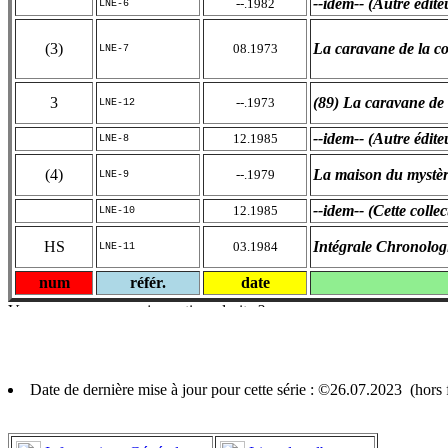
--idem-- (Autre édite
--.1982
LNE-6
(3)
La caravane de la co
08.1973
LNE-7
3
(89) La caravane de 
--.1973
LNE-12
--idem-- (Autre édite
12.1985
LNE-8
(4)
La maison du mystè
--.1979
LNE-9
--idem-- (Cette collec
12.1985
LNE-10
HS
Intégrale Chronolo
03.1984
LNE-11
num
référ.
date
Date de dernière mise à jour pour cette série : ©26.07.2023 (hor