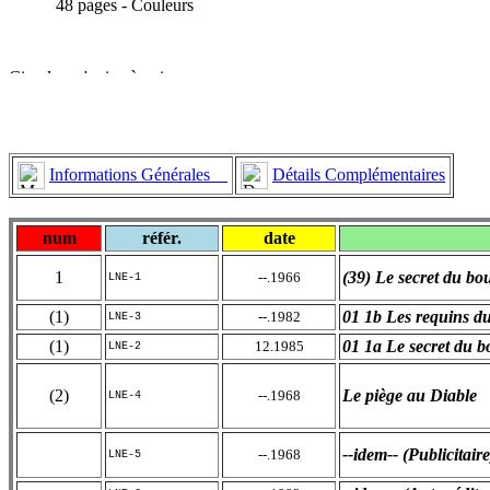
48 pages - Couleurs
Informations Générales
Détails Complémentaires
num
référ.
date
1
(39) Le secret du bo
--.1966
LNE-1
(1)
01 1b Les requins du
--.1982
LNE-3
(1)
01 1a Le secret du b
12.1985
LNE-2
(2)
Le piège au Diable
--.1968
LNE-4
--idem-- (Publicitaire
--.1968
LNE-5