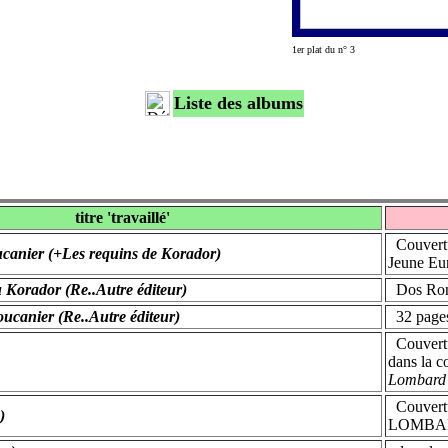
1er plat du n° 3
Liste des albums
titre 'travaillé'
Couvertu
ucanier (+Les requins de Korador)
Jeune Eur
 Korador (Re..Autre éditeur)
Dos Rond 
oucanier (Re..Autre éditeur)
32 pages
Couvertu
dans la c
Lombard 
Couvertur
)
LOMBARD