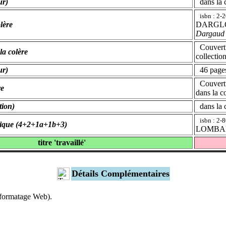
ur)
dans la c
isbn : 2-
lère
DARGLOMB
Dargaud 
Couvertu
la colère
collectio
ur)
46 pages
Couvertur
re
dans la co
tion)
dans la 
isbn : 2-
gique (4+2+1a+1b+3)
LOMBARD
titre 'travaillé'
Détails Complémentaires
s formatage Web).