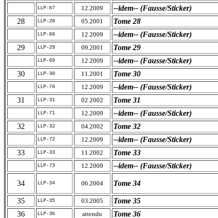
--idem-- (Fausse/Sticker)
12.2009
LLP-67
28
Tome 28
05.2001
LLP-28
--idem-- (Fausse/Sticker)
12.2009
LLP-68
29
Tome 29
09.2001
LLP-29
--idem-- (Fausse/Sticker)
12.2009
LLP-69
30
Tome 30
11.2001
LLP-30
--idem-- (Fausse/Sticker)
12.2009
LLP-70
31
Tome 31
02.2002
LLP-31
--idem-- (Fausse/Sticker)
12.2009
LLP-71
32
Tome 32
04.2002
LLP-32
--idem-- (Fausse/Sticker)
12.2009
LLP-72
33
Tome 33
11.2002
LLP-33
--idem-- (Fausse/Sticker)
12.2009
LLP-73
34
Tome 34
06.2004
LLP-34
35
Tome 35
03.2005
LLP-35
36
Tome 36
attendu
LLP-36