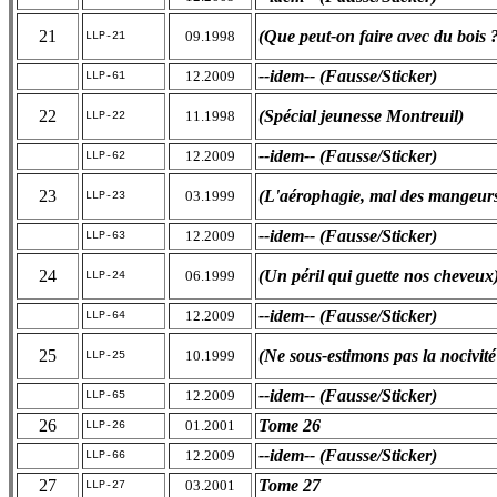
21
(Que peut-on faire avec du bois 
09.1998
LLP-21
--idem-- (Fausse/Sticker)
12.2009
LLP-61
22
(Spécial jeunesse Montreuil)
11.1998
LLP-22
--idem-- (Fausse/Sticker)
12.2009
LLP-62
23
(L'aérophagie, mal des mangeurs
03.1999
LLP-23
--idem-- (Fausse/Sticker)
12.2009
LLP-63
24
(Un péril qui guette nos cheveux
06.1999
LLP-24
--idem-- (Fausse/Sticker)
12.2009
LLP-64
25
(Ne sous-estimons pas la nocivit
10.1999
LLP-25
--idem-- (Fausse/Sticker)
12.2009
LLP-65
26
Tome 26
01.2001
LLP-26
--idem-- (Fausse/Sticker)
12.2009
LLP-66
27
Tome 27
03.2001
LLP-27