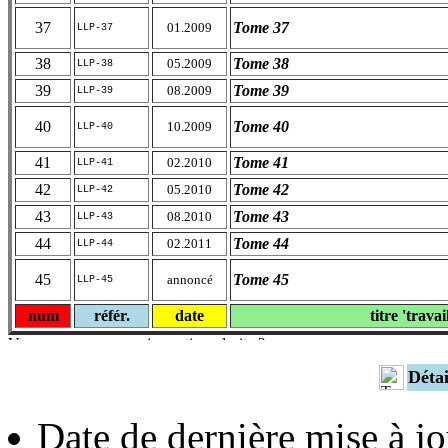
37
Tome 37
01.2009
LLP-37
38
Tome 38
05.2009
LLP-38
39
Tome 39
08.2009
LLP-39
40
Tome 40
10.2009
LLP-40
41
Tome 41
02.2010
LLP-41
42
Tome 42
05.2010
LLP-42
43
Tome 43
08.2010
LLP-43
44
Tome 44
02.2011
LLP-44
45
Tome 45
annoncé
LLP-45
num
référ.
date
titre 'travai
Déta
Date de dernière mise à jo