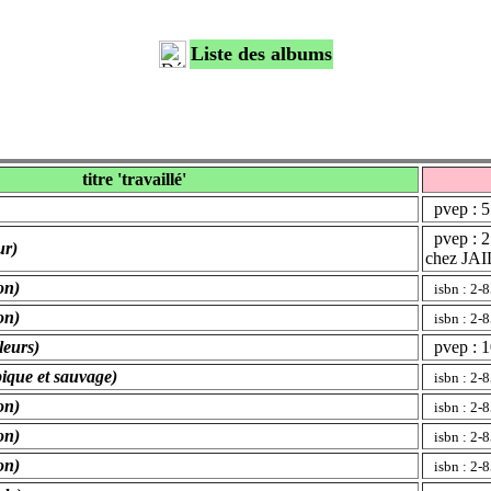
Liste des albums
titre 'travaillé'
pvep : 5
pvep : 2
ur)
chez JA
on)
isbn : 2-
on)
isbn : 2-
leurs)
pvep : 1
ique et sauvage)
isbn : 2
on)
isbn : 2
on)
isbn : 2
on)
isbn : 2