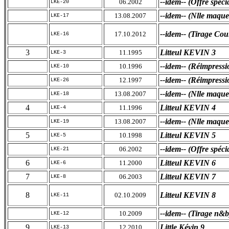
--idem-- (Offre spéci
06.2002
LKE-20
--idem-- (Nlle maque
13.08.2007
LKE-17
--idem-- (Tirage Cou
17.10.2012
LKE-16
3
Litteul KEVIN 3
11.1995
LKE-3
--idem-- (Réimpressi
10.1996
LKE-10
--idem-- (Réimpressi
12.1997
LKE-26
--idem-- (Nlle maque
13.08.2007
LKE-18
4
Litteul KEVIN 4
11.1996
LKE-4
--idem-- (Nlle maque
13.08.2007
LKE-19
5
Litteul KEVIN 5
10.1998
LKE-5
--idem-- (Offre spéci
06.2002
LKE-21
6
Litteul KEVIN 6
11.2000
LKE-6
7
Litteul KEVIN 7
06.2003
LKE-8
8
Litteul KEVIN 8
02.10.2009
LKE-11
--idem-- (Tirage n&b
10.2009
LKE-12
9
Little Kévin 9
12.2010
LKE-13