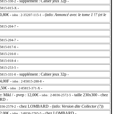
- supplément : Cahier jeux 32p -
85815-330-2
-
-85815-015-X
0,80€ -
- (info:
Annoncé avec le tome 1 !? (et le
isbn : 2-35207-115-1
-
85815-204-7
-
85815-204-7
-
85815-017-6
-
85815-216-0
-
85815-018-4
-
85815-253-5
- supplément : Cahier jeux 32p -
85815-331-0
4,00F -
-
isbn : 2-85815-288-8
,50€ -
-
isbn : 2-85815-371-X
: Mikl / - pvep : 12,00€ -
- taille 230x300 - chez
isbn : 2-8036-2572-5
RD -
- chez LOMBARD - (info:
Version dite Collector (?)
)
8036-2579-2
2,00€ -
- chez LOMBARD -
isbn : 2-8036-2765-5