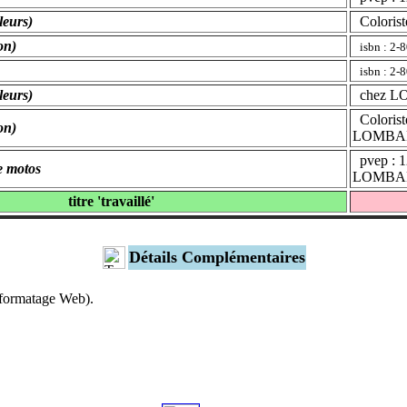
leurs)
Coloriste
on)
isbn : 2-
isbn : 2-
leurs)
chez L
Coloriste
on)
LOMBA
pvep : 1
e motos
LOMBA
titre 'travaillé'
Détails Complémentaires
s formatage Web).