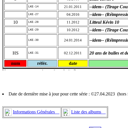
--idem-- (Tirage Cou
21.01.2011
LKE-14
--idem-- (Réimpressi
04.2016
LKE-27
10
Litteul Kévin 10
11.2012
LKE-28
--idem-- (Tirage Cou
10.2012
LKE-29
--idem-- (Réimpressi
24.01.2014
LKE-30
HS
20 ans de bulles et d
02.12.2011
LKE-31
num
référ.
date
Date de dernière mise à jour pour cette série : ©27.04.2023 (hor
Informations Générales
Liste des albums