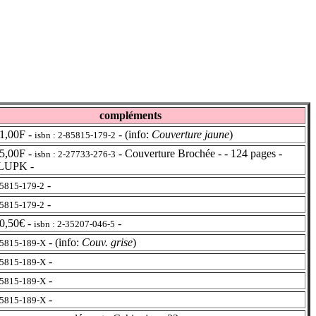
compléments
1,00F -
- (info:
Couverture jaune
)
isbn : 2-85815-179-2
5,00F -
- Couverture Brochée - - 124 pages -
isbn : 2-27733-276-3
ILUPK -
-
85815-179-2
-
85815-179-2
0,50€ -
-
isbn : 2-35207-046-5
- (info:
Couv. grise
)
-85815-189-X
-
-85815-189-X
-
-85815-189-X
-
-85815-189-X