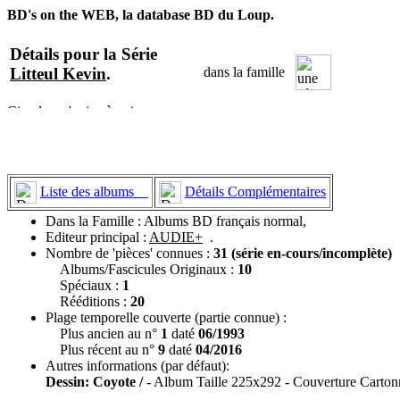
BD's on the WEB, la database BD du Loup.
Détails pour la Série
Litteul Kevin
.
dans la famille
Liste des albums
Détails Complémentaires
Dans la Famille : Albums BD français normal,
Editeur principal :
AUDIE+
.
Nombre de 'pièces' connues :
31 (série en-cours/incomplète)
Albums/Fascicules Originaux :
10
Spéciaux :
1
Rééditions :
20
Plage temporelle couverte (partie connue) :
Plus ancien au n°
1
daté
06/1993
Plus récent au n°
9
daté
04/2016
Autres informations (par défaut):
Dessin: Coyote /
- Album Taille 225x292 - Couverture Cartonn