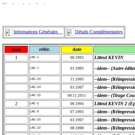
Informations Générales
Détails Complémentaires
num
référ.
date
1
Litteul KEVIN
06.1993
LKE-1
--idem-- (Autre édite
01.1995
LKE-7
--idem-- (Réimpressi
11.1995
LKE-23
--idem-- (Réimpressi
03.1997
LKE-24
--idem-- (Tirage Cou
09.11.2011
LKE-15
2
Litteul KEVIN 2 (Ep
06.1994
LKE-2
--idem-- (Réimpressi
07.1995
LKE-9
--idem-- (Réimpressi
03.1997
LKE-25
--idem-- (Réimpressi
08.1998
LKE-22