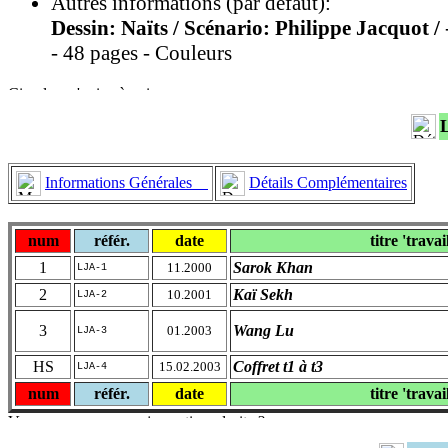
Autres informations (par défaut):
Dessin: Naïts / Scénario: Philippe Jacquot /
- 48 pages - Couleurs
Informations Générales
Détails Complémentaires
num
référ.
date
titre 'travai
1
Sarok Khan
11.2000
LJA-1
2
Kaï Sekh
10.2001
LJA-2
3
Wang Lu
01.2003
LJA-3
HS
Coffret t1 à t3
15.02.2003
LJA-4
num
référ.
date
titre 'travai