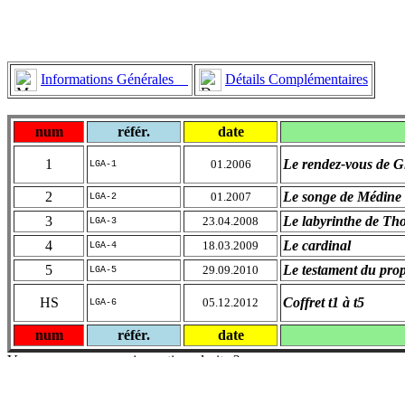
Informations Générales
Détails Complémentaires
num
référ.
date
1
Le rendez-vous de 
01.2006
LGA-1
2
Le songe de Médine
01.2007
LGA-2
3
Le labyrinthe de Tho
23.04.2008
LGA-3
4
Le cardinal
18.03.2009
LGA-4
5
Le testament du pro
29.09.2010
LGA-5
HS
Coffret t1 à t5
05.12.2012
LGA-6
num
référ.
date