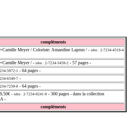
compléments
+Camille Meyer / Coloriste: Amandine Laprun / -
isbn : 2-7234-4519-4
+Camille Meyer / -
- 57 pages -
isbn : 2-7234-5459-2
- 64 pages -
7234-5972-1
-
7234-6549-7
- 64 pages -
7234-7259-0
9,50€ -
- 300 pages - dans la collection
isbn : 2-7234-9241-9
A -
compléments