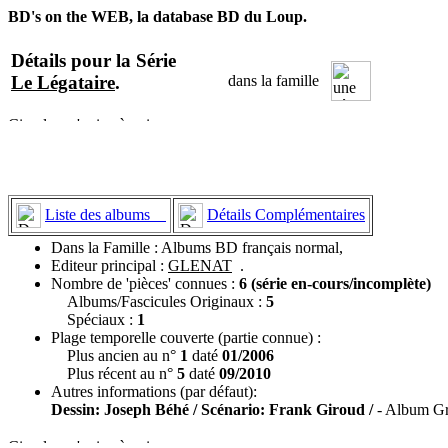
BD's on the WEB, la database BD du Loup.
Détails pour la Série
Le Légataire
.
dans la famille
Liste des albums
Détails Complémentaires
Dans la Famille : Albums BD français normal,
Editeur principal :
GLENAT
.
Nombre de 'pièces' connues :
6 (série en-cours/incomplète)
Albums/Fascicules Originaux :
5
Spéciaux :
1
Plage temporelle couverte (partie connue) :
Plus ancien au n°
1
daté
01/2006
Plus récent au n°
5
daté
09/2010
Autres informations (par défaut):
Dessin: Joseph Béhé / Scénario: Frank Giroud /
- Album Gr