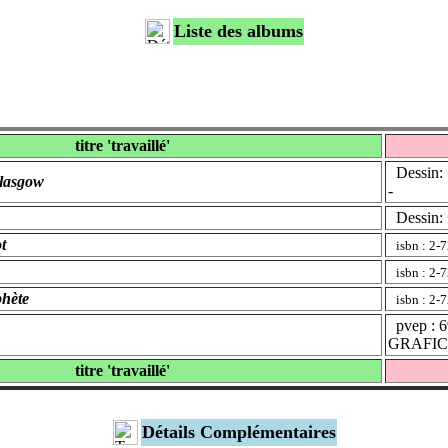
Liste des albums
titre 'travaillé'
Dessin: 
Glasgow
-
Dessin: 
t
isbn : 2-
isbn : 2-
phète
isbn : 2-
pvep : 6
GRAFIC
titre 'travaillé'
Détails Complémentaires