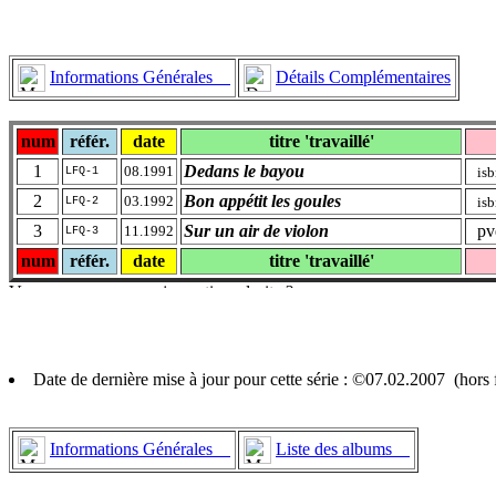
Informations Générales
Détails Complémentaires
num
référ.
date
titre 'travaillé'
1
Dedans le bayou
08.1991
is
LFQ-1
2
Bon appétit les goules
03.1992
is
LFQ-2
3
Sur un air de violon
pve
11.1992
LFQ-3
num
référ.
date
titre 'travaillé'
Date de dernière mise à jour pour cette série : ©07.02.2007 (hor
Informations Générales
Liste des albums