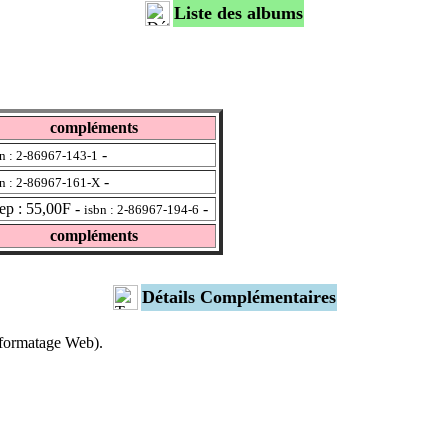
Liste des albums
compléments
-
bn : 2-86967-143-1
-
bn : 2-86967-161-X
p : 55,00F -
-
isbn : 2-86967-194-6
compléments
Détails Complémentaires
s formatage Web).