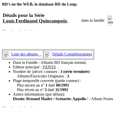
BD's on the WEB, la database BD du Loup.
Détails pour la Série
Louis Ferdinand Quincampoix
.
dans la famille
Liste des albums
Détails Complémentaires
Dans la Famille : Albums BD français normal,
Editeur principal :
VENTS
.
Nombre de 'pièces' connues :
3 (série terminée)
Albums/Fascicules Originaux :
3
Plage temporelle couverte (partie connue) :
Plus ancien au n°
1
daté
08/1991
Plus récent au n°
3
daté
11/1992
Autres informations (par défaut):
Dessin: Renaud Mader / Scénario: Appollo /
- Album Normal