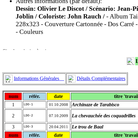
Autres informations (par défaut):
Dessin: Olivier Le Discot / Scénario: Jean-P
Joblin / Coloriste: John Rauch /
- Album Tai
228x323 - Couverture Cartonnée - Dos Carré -
- Couleurs
Informations Générales
Détails Complémentaires
num
référ.
date
titre 'travai
1
Archinaze de Tarabisco
01.10.2008
LDO-1
2
La chevauchée des coquadrilles
07.10.2009
LDO-2
3
Le trou de Baal
20.04.2011
LDO-3
num
référ.
date
titre 'travai