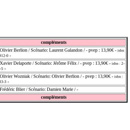
compléments
livier Berlion / Scénario: Laurent Galandon / - pvep : 13,90€ -
isbn
-
912-0
avier Delaporte / Scénario: Jérôme Félix / - pvep : 13,90€ -
isbn : 2-
-
-5
livier Wozniak / Scénario: Olivier Berlion / - pvep : 13,90€ -
isbn :
-
33-3
rédéric Blier / Scénario: Damien Marie / -
compléments