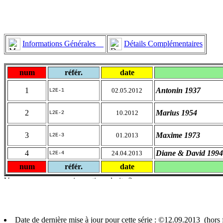
Informations Générales
Détails Complémentaires
num
référ.
date
1
Antonin 1937
02.05.2012
L2E-1
2
Marius 1954
10.2012
L2E-2
3
Maxime 1973
01.2013
L2E-3
4
Diane & David 1994
24.04.2013
L2E-4
num
référ.
date
Date de dernière mise à jour pour cette série : ©12.09.2013 (hor