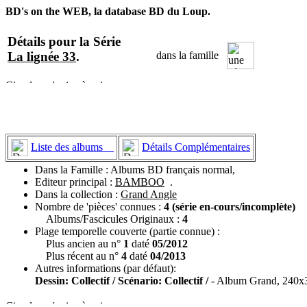
BD's on the WEB, la database BD du Loup.
Détails pour la Série
La lignée 33
.
dans la famille
Liste des albums
Détails Complémentaires
Dans la Famille : Albums BD français normal,
Editeur principal :
BAMBOO
.
Dans la collection :
Grand Angle
Nombre de 'pièces' connues :
4 (série en-cours/incomplète)
Albums/Fascicules Originaux :
4
Plage temporelle couverte (partie connue) :
Plus ancien au n°
1
daté
05/2012
Plus récent au n°
4
daté
04/2013
Autres informations (par défaut):
Dessin: Collectif / Scénario: Collectif /
- Album Grand, 240x3