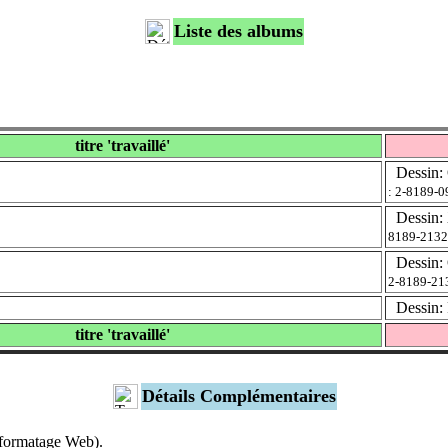
Liste des albums
titre 'travaillé'
Dessin: O
: 2-8189-0
Dessin: X
8189-2132
Dessin: O
2-8189-21
Dessin: F
titre 'travaillé'
Détails Complémentaires
s formatage Web).