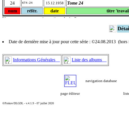
24
Tome 24
15.12.1958
KT4-24
num
référ.
date
titre 'travai
Déta
Date de dernière mise à jour pour cette série : ©24.08.2013 (hor
Informations Générales
Liste des albums
navigation database
page éditeur
lis
©Prokov/DLGDL - v.4.1.9 - 07 juillet 2020