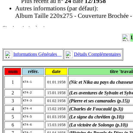
Plus récent au n°
24
daté
12/1958
Autres informations (par défaut):
Album Taille 220x275 - Couverture Brochée - 
Informations Générales
Détails Complémentaires
num
référ.
date
titre 'travai
1
(Nic et Nika au pays du chasseur
01.01.1958
KT4-1
2
(Les aventures de Sylvain et Sylve
15.01.1958
KT4-2
3
(Pierre et ses camarades (p.15))
01.02.1958
KT4-3
4
(Charles de Foucauld (p.3))
15.02.1958
KT4-4
5
(Le signe du chrétien (p.10))
01.03.1958
KT4-5
6
(La victoire de Solongo (p.10))
15.03.1958
KT4-6
7
(Histoire du Peuple de Dieu (p.3)
01.04.1958
KT4-7