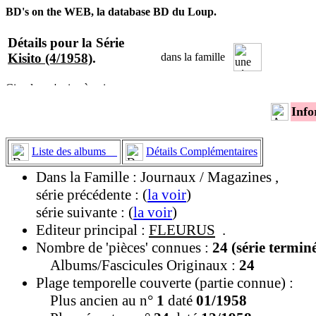
BD's on the WEB, la database BD du Loup.
Détails pour la Série
Kisito (4/1958)
.
dans la famille
Info
Liste des albums
Détails Complémentaires
Dans la Famille : Journaux / Magazines ,
série précédente : (
la voir
)
série suivante : (
la voir
)
Editeur principal :
FLEURUS
.
Nombre de 'pièces' connues :
24 (série termin
Albums/Fascicules Originaux :
24
Plage temporelle couverte (partie connue) :
Plus ancien au n°
1
daté
01/1958