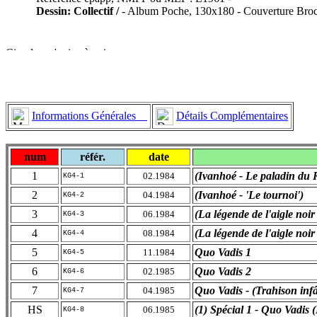
Dessin: Collectif /
- Album Poche, 130x180 - Couverture Broch
Informations Générales
Détails Complémentaires
num
référ.
date
1
(Ivanhoé - Le paladin du 
02.1984
KG4-1
2
(Ivanhoé - 'Le tournoi')
04.1984
KG4-2
3
(La légende de l'aigle noir
06.1984
KG4-3
4
(La légende de l'aigle noir
08.1984
KG4-4
5
Quo Vadis 1
11.1984
KG4-5
6
Quo Vadis 2
02.1985
KG4-6
7
Quo Vadis - (Trahison inf
04.1985
KG4-7
HS
(1) Spécial 1 - Quo Vadis 
06.1985
KG4-8