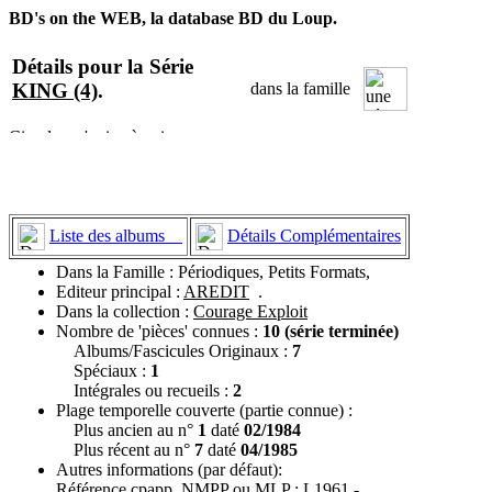
BD's on the WEB, la database BD du Loup.
Détails pour la Série
KING (4)
.
dans la famille
Liste des albums
Détails Complémentaires
Dans la Famille : Périodiques, Petits Formats,
Editeur principal :
AREDIT
.
Dans la collection :
Courage Exploit
Nombre de 'pièces' connues :
10 (série terminée)
Albums/Fascicules Originaux :
7
Spéciaux :
1
Intégrales ou recueils :
2
Plage temporelle couverte (partie connue) :
Plus ancien au n°
1
daté
02/1984
Plus récent au n°
7
daté
04/1985
Autres informations (par défaut):
Référence cpapp, NMPP ou MLP : L1961 -