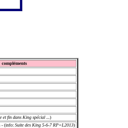
compléments
e et fin dans King spécial ...
)
- (info:
Suite des King 5-6-7 RP=L2013
)