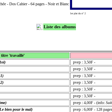
ée - Dos Cahier - 64 pages - Noir et Blanc
1er plat du n° 2
Liste des albums
titre 'travaillé'
Roi)
pvep : 3,50F -
pvep : 3,50F -
 1)
pvep : 3,50F -
 2)
pvep : 3,50F -
pvep : 3,50F -
pvep : 3,50F -
âme)
pvep : 4,00F - (info:
Suit
(Le bien pour le mal)
pvep : 6,00F - 128 pages 