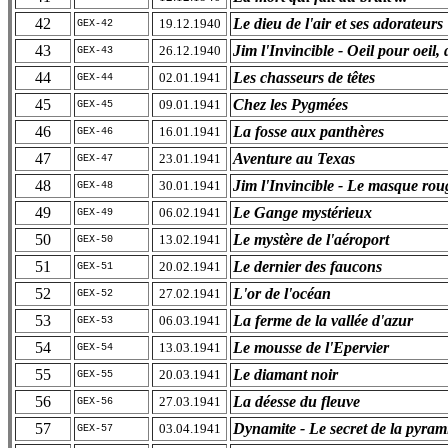
42
Le dieu de l'air et ses adorateurs
19.12.1940
GEX-42
43
Jim l'Invincible - Oeil pour oeil,
26.12.1940
GEX-43
44
Les chasseurs de têtes
02.01.1941
GEX-44
45
Chez les Pygmées
09.01.1941
GEX-45
46
La fosse aux panthères
16.01.1941
GEX-46
47
Aventure au Texas
23.01.1941
GEX-47
48
Jim l'Invincible - Le masque rou
30.01.1941
GEX-48
49
Le Gange mystérieux
06.02.1941
GEX-49
50
Le mystère de l'aéroport
13.02.1941
GEX-50
51
Le dernier des faucons
20.02.1941
GEX-51
52
L'or de l'océan
27.02.1941
GEX-52
53
La ferme de la vallée d'azur
06.03.1941
GEX-53
54
Le mousse de l'Epervier
13.03.1941
GEX-54
55
Le diamant noir
20.03.1941
GEX-55
56
La déesse du fleuve
27.03.1941
GEX-56
57
Dynamite - Le secret de la pyram
03.04.1941
GEX-57