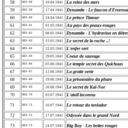
58
La reine des mers
10.04.1941
GEX-58
59
Dynamite - Le faucon d'Erzero
17.04.1941
GEX-59
60
Le prince Timour
24.04.1941
GEX-60
61
Au pays des peaux-rouges
01.05.1941
GEX-61
62
Dynamite - L'hydravion en détre
08.05.1941
GEX-62
63
Le secret de la roche ..!
15.05.1941
GEX-63
64
L'enfer vert
22.05.1941
GEX-64
65
Coeur de sauvage
29.05.1941
GEX-65
66
Le temple secret des Quichuas
05.06.1941
GEX-66
67
La grotte verte
12.06.1941
GEX-67
68
La prisonnière du phare
19.06.1941
GEX-68
69
Le secret de Kaï-Nor
26.06.1941
GEX-69
70
L'atoll inconnu
03.07.1941
GEX-70
71
Le retour du toréador
10.07.1941
GEX-71
72
Odyssée dans le grand Nord
17.07.1941
GEX-72
73
Big Boy - Les bottes rouges
24.07.1941
GEX-73