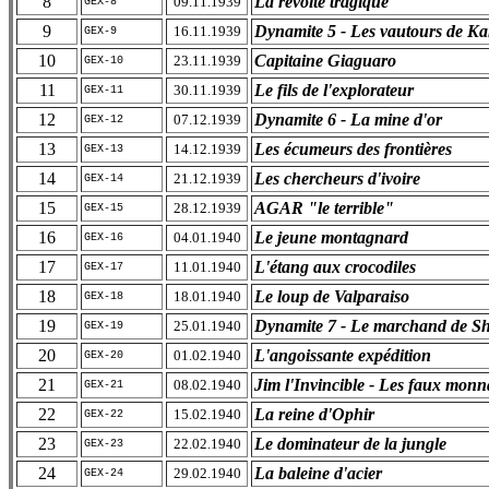
8
La révolte tragique
09.11.1939
GEX-8
9
Dynamite 5 - Les vautours de K
16.11.1939
GEX-9
10
Capitaine Giaguaro
23.11.1939
GEX-10
11
Le fils de l'explorateur
30.11.1939
GEX-11
12
Dynamite 6 - La mine d'or
07.12.1939
GEX-12
13
Les écumeurs des frontières
14.12.1939
GEX-13
14
Les chercheurs d'ivoire
21.12.1939
GEX-14
15
AGAR "le terrible"
28.12.1939
GEX-15
16
Le jeune montagnard
04.01.1940
GEX-16
17
L'étang aux crocodiles
11.01.1940
GEX-17
18
Le loup de Valparaiso
18.01.1940
GEX-18
19
Dynamite 7 - Le marchand de S
25.01.1940
GEX-19
20
L'angoissante expédition
01.02.1940
GEX-20
21
Jim l'Invincible - Les faux monna
08.02.1940
GEX-21
22
La reine d'Ophir
15.02.1940
GEX-22
23
Le dominateur de la jungle
22.02.1940
GEX-23
24
La baleine d'acier
29.02.1940
GEX-24