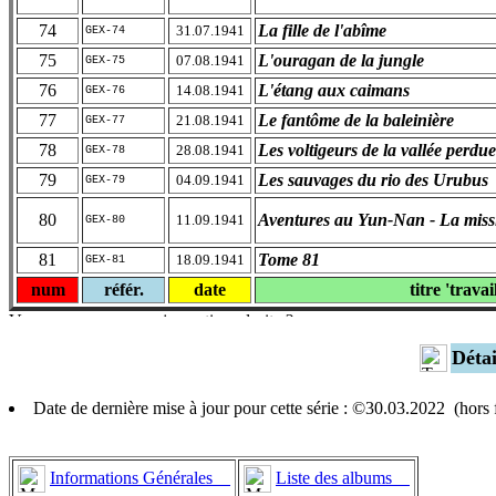
74
La fille de l'abîme
31.07.1941
GEX-74
75
L'ouragan de la jungle
07.08.1941
GEX-75
76
L'étang aux caimans
14.08.1941
GEX-76
77
Le fantôme de la baleinière
21.08.1941
GEX-77
78
Les voltigeurs de la vallée perdue
28.08.1941
GEX-78
79
Les sauvages du rio des Urubus
04.09.1941
GEX-79
80
Aventures au Yun-Nan - La miss
11.09.1941
GEX-80
81
Tome 81
18.09.1941
GEX-81
num
référ.
date
titre 'travai
Déta
Date de dernière mise à jour pour cette série : ©30.03.2022 (hor
Informations Générales
Liste des albums