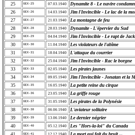
25
Dynamite 8 - Le navire condamn
07.03.1940
GEX-25
26
Jim l'Invincible - Le lac de la mo
14.03.1940
GEX-26
27
La montagne de feu
21.03.1940
GEX-27
28
Dynamite - L'épervier du Sud
28.03.1940
GEX-28
29
Jim l'Invincible - Le rapt de Jack
04.04.1940
GEX-29
30
Les violateurs de l'abîme
11.04.1940
GEX-30
31
L'attaque du courrier
18.04.1940
GEX-31
32
Jim l'Invincible - Rac le borgne
25.04.1940
GEX-32
33
Les pirates jaunes
02.05.1940
GEX-33
34
Jim l'Invincible - Jonatan et la 
09.05.1940
GEX-34
35
La petite reine du cirque
16.05.1940
GEX-35
36
La griffe rouge
23.05.1940
GEX-36
37
Les pirates de la Polynésie
31.05.1940
GEX-37
38
L'aviateur solitaire
06.06.1940
GEX-38
39
Le dernier négrier
13.06.1940
GEX-39
40
Les "Hors-la-loi" du Canada
05.12.1940
GEX-40
41
La mort qui fait du bruit ...
12.12.1940
GEX-41