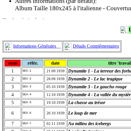
Autres informations (par défaut):
Album Taille 180x245 à l'italienne - Couvertur
Informations Générales
Détails Complémentaires
num
référ.
date
titre 'travai
1
Dynamite 1 - La terreur des forb
21.09.1939
GEX-1
2
Dynamite 2 - Le lac tragique
28.09.1939
GEX-2
3
Dynamite 3 - Le gaucho rouge
05.10.1939
GEX-3
4
Dynamite 4 - La vallée du mystèr
12.10.1939
GEX-4
5
La chasse au trésor
19.10.1939
GEX-5
6
Le loup de mer
26.10.1939
GEX-6
7
Au milieu des icebergs
02.11.1939
GEX-7