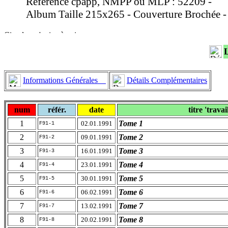
Référence cpapp, NMPP ou MLP : 52209 -
Album Taille 215x265 - Couverture Brochée - 
Informations Générales
Détails Complémentaires
num
référ.
date
titre 'travai
1
Tome 1
02.01.1991
F91-1
2
Tome 2
09.01.1991
F91-2
3
Tome 3
16.01.1991
F91-3
4
Tome 4
23.01.1991
F91-4
5
Tome 5
30.01.1991
F91-5
6
Tome 6
06.02.1991
F91-6
7
Tome 7
13.02.1991
F91-7
8
Tome 8
20.02.1991
F91-8