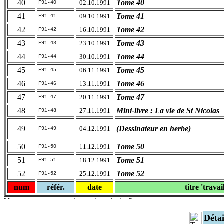
40
Tome 40
02.10.1991
F91-40
41
Tome 41
09.10.1991
F91-41
42
Tome 42
16.10.1991
F91-42
43
Tome 43
23.10.1991
F91-43
44
Tome 44
30.10.1991
F91-44
45
Tome 45
06.11.1991
F91-45
46
Tome 46
13.11.1991
F91-46
47
Tome 47
20.11.1991
F91-47
48
Mini-livre : La vie de St Nicolas
27.11.1991
F91-48
49
(Dessinateur en herbe)
04.12.1991
F91-49
50
Tome 50
11.12.1991
F91-50
51
Tome 51
18.12.1991
F91-51
52
Tome 52
25.12.1991
F91-52
num
référ.
date
titre 'travai
Déta