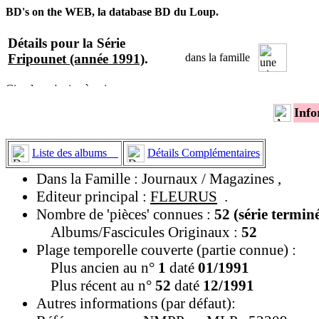
BD's on the WEB, la database BD du Loup.
Détails pour la Série
Fripounet (année 1991)
.
dans la famille
Info
Liste des albums
Détails Complémentaires
Dans la Famille : Journaux / Magazines ,
Editeur principal :
FLEURUS
.
Nombre de 'pièces' connues :
52 (série termin
Albums/Fascicules Originaux :
52
Plage temporelle couverte (partie connue) :
Plus ancien au n°
1
daté
01/1991
Plus récent au n°
52
daté
12/1991
Autres informations (par défaut):