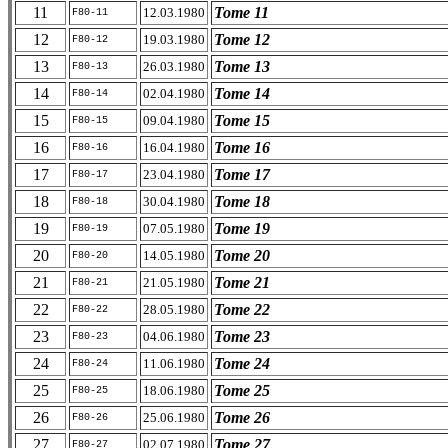
11
Tome 11
12.03.1980
F80-11
12
Tome 12
19.03.1980
F80-12
13
Tome 13
26.03.1980
F80-13
14
Tome 14
02.04.1980
F80-14
15
Tome 15
09.04.1980
F80-15
16
Tome 16
16.04.1980
F80-16
17
Tome 17
23.04.1980
F80-17
18
Tome 18
30.04.1980
F80-18
19
Tome 19
07.05.1980
F80-19
20
Tome 20
14.05.1980
F80-20
21
Tome 21
21.05.1980
F80-21
22
Tome 22
28.05.1980
F80-22
23
Tome 23
04.06.1980
F80-23
24
Tome 24
11.06.1980
F80-24
25
Tome 25
18.06.1980
F80-25
26
Tome 26
25.06.1980
F80-26
27
Tome 27
02.07.1980
F80-27