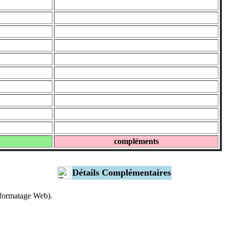
compléments
Détails Complémentaires
s formatage Web).