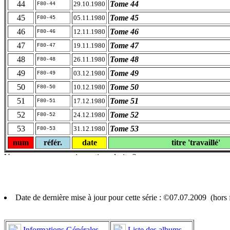
44
Tome 44
29.10.1980
F80-44
45
Tome 45
05.11.1980
F80-45
46
Tome 46
12.11.1980
F80-46
47
Tome 47
19.11.1980
F80-47
48
Tome 48
26.11.1980
F80-48
49
Tome 49
03.12.1980
F80-49
50
Tome 50
10.12.1980
F80-50
51
Tome 51
17.12.1980
F80-51
52
Tome 52
24.12.1980
F80-52
53
Tome 53
31.12.1980
F80-53
num
référ.
date
titre 'travaillé'
Date de dernière mise à jour pour cette série : ©07.07.2009 (hor
Informations Générales
Liste des albums