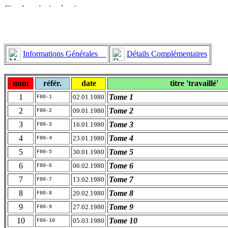
Informations Générales
Détails Complémentaires
num
référ.
date
titre 'travaillé'
1
Tome 1
02.01.1980
F80-1
2
Tome 2
09.01.1980
F80-2
3
Tome 3
16.01.1980
F80-3
4
Tome 4
23.01.1980
F80-4
5
Tome 5
30.01.1980
F80-5
6
Tome 6
06.02.1980
F80-6
7
Tome 7
13.02.1980
F80-7
8
Tome 8
20.02.1980
F80-8
9
Tome 9
27.02.1980
F80-9
10
Tome 10
05.03.1980
F80-10