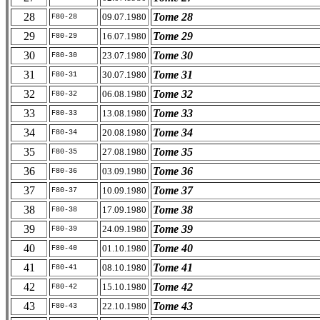
28
Tome 28
09.07.1980
F80-28
29
Tome 29
16.07.1980
F80-29
30
Tome 30
23.07.1980
F80-30
31
Tome 31
30.07.1980
F80-31
32
Tome 32
06.08.1980
F80-32
33
Tome 33
13.08.1980
F80-33
34
Tome 34
20.08.1980
F80-34
35
Tome 35
27.08.1980
F80-35
36
Tome 36
03.09.1980
F80-36
37
Tome 37
10.09.1980
F80-37
38
Tome 38
17.09.1980
F80-38
39
Tome 39
24.09.1980
F80-39
40
Tome 40
01.10.1980
F80-40
41
Tome 41
08.10.1980
F80-41
42
Tome 42
15.10.1980
F80-42
43
Tome 43
22.10.1980
F80-43