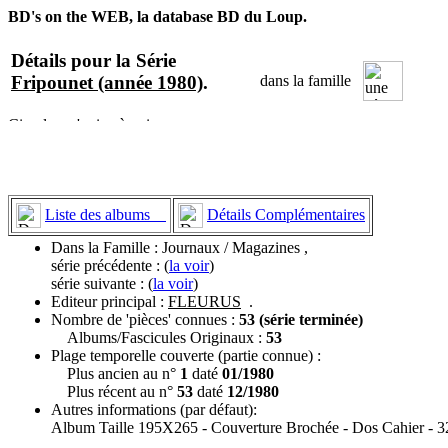
BD's on the WEB, la database BD du Loup.
Détails pour la Série
Fripounet (année 1980)
.
dans la famille
Liste des albums
Détails Complémentaires
Dans la Famille : Journaux / Magazines ,
série précédente : (
la voir
)
série suivante : (
la voir
)
Editeur principal :
FLEURUS
.
Nombre de 'pièces' connues :
53 (série terminée)
Albums/Fascicules Originaux :
53
Plage temporelle couverte (partie connue) :
Plus ancien au n°
1
daté
01/1980
Plus récent au n°
53
daté
12/1980
Autres informations (par défaut):
Album Taille 195X265 - Couverture Brochée - Dos Cahier - 3