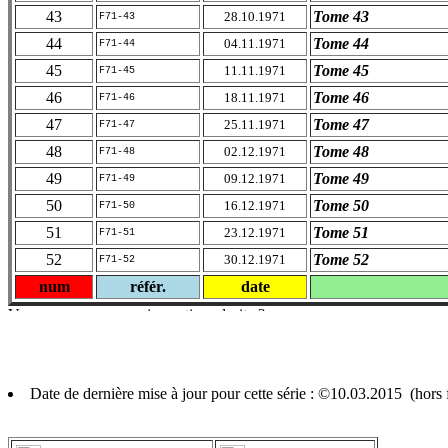
43
Tome 43
28.10.1971
F71-43
44
Tome 44
04.11.1971
F71-44
45
Tome 45
11.11.1971
F71-45
46
Tome 46
18.11.1971
F71-46
47
Tome 47
25.11.1971
F71-47
48
Tome 48
02.12.1971
F71-48
49
Tome 49
09.12.1971
F71-49
50
Tome 50
16.12.1971
F71-50
51
Tome 51
23.12.1971
F71-51
52
Tome 52
30.12.1971
F71-52
num
référ.
date
Date de dernière mise à jour pour cette série : ©10.03.2015 (hor