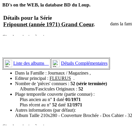
BD's on the WEB, la database BD du Loup.
Détails pour la Série
Fripounet (année 1971) Grand Coeur
.
dans la fam
Liste des albums
Détails Complémentaires
Dans la Famille : Journaux / Magazines ,
Editeur principal :
FLEURUS
.
Nombre de 'pièces' connues :
52 (série terminée)
Albums/Fascicules Originaux :
52
Plage temporelle couverte (partie connue) :
Plus ancien au n°
1
daté
01/1971
Plus récent au n°
52
daté
12/1971
Autres informations (par défaut):
Album Taille 210x280 - Couverture Brochée - Dos Cahier - 32