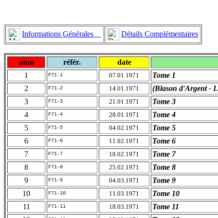
Informations Générales
Détails Complémentaires
num
référ.
date
1
Tome 1
07.01.1971
F71-1
2
(Blason d'Argent - L
14.01.1971
F71-2
3
Tome 3
21.01.1971
F71-3
4
Tome 4
28.01.1971
F71-4
5
Tome 5
04.02.1971
F71-5
6
Tome 6
11.02.1971
F71-6
7
Tome 7
18.02.1971
F71-7
8
Tome 8
25.02.1971
F71-8
9
Tome 9
04.03.1971
F71-9
10
Tome 10
11.03.1971
F71-10
11
Tome 11
18.03.1971
F71-11