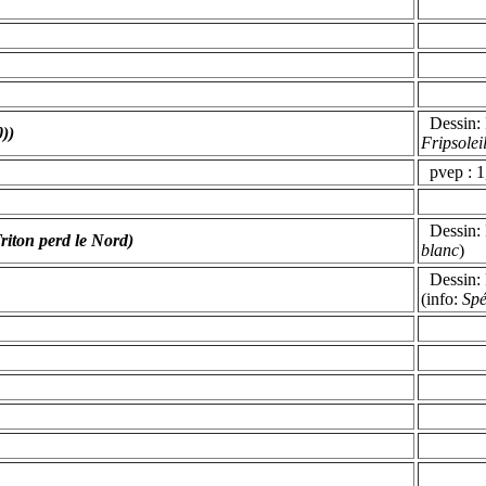
Dessin: F
0))
Fripsoleil
pvep : 1,
Dessin: F
riton perd le Nord)
blanc
)
Dessin: P
(info:
Spé