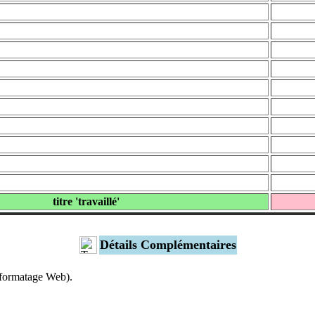
titre 'travaillé'
Détails Complémentaires
s formatage Web).