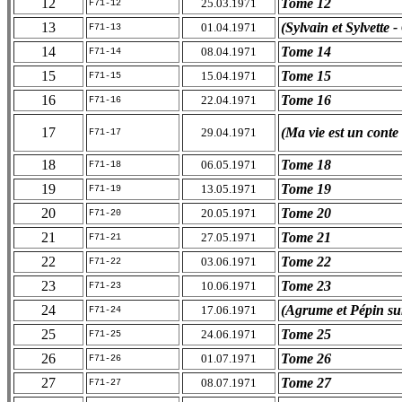
12
Tome 12
25.03.1971
F71-12
13
(Sylvain et Sylvette
01.04.1971
F71-13
14
Tome 14
08.04.1971
F71-14
15
Tome 15
15.04.1971
F71-15
16
Tome 16
22.04.1971
F71-16
17
(Ma vie est un conte
29.04.1971
F71-17
18
Tome 18
06.05.1971
F71-18
19
Tome 19
13.05.1971
F71-19
20
Tome 20
20.05.1971
F71-20
21
Tome 21
27.05.1971
F71-21
22
Tome 22
03.06.1971
F71-22
23
Tome 23
10.06.1971
F71-23
24
(Agrume et Pépin su
17.06.1971
F71-24
25
Tome 25
24.06.1971
F71-25
26
Tome 26
01.07.1971
F71-26
27
Tome 27
08.07.1971
F71-27