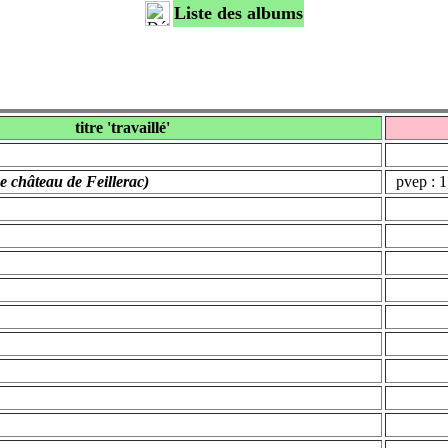
Liste des albums
titre 'travaillé'
e château de Feillerac)
pvep : 1,