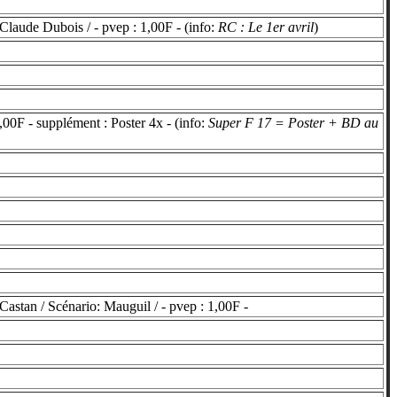
laude Dubois / - pvep : 1,00F - (info:
RC : Le 1er avril
)
00F - supplément : Poster 4x - (info:
Super F 17 = Poster + BD au
astan / Scénario: Mauguil / - pvep : 1,00F -