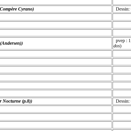
 - Compère Cyrano)
Dessin: C
pvep : 1,
 (Andersen))
dos
)
r Nocturne (p.8))
Dessin: C