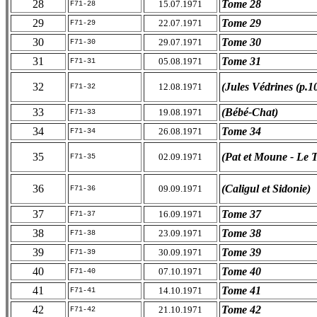
28
Tome 28
15.07.1971
F71-28
29
Tome 29
22.07.1971
F71-29
30
Tome 30
29.07.1971
F71-30
31
Tome 31
05.08.1971
F71-31
32
(Jules Védrines (p.1
12.08.1971
F71-32
33
(Bébé-Chat)
19.08.1971
F71-33
34
Tome 34
26.08.1971
F71-34
35
(Pat et Moune - Le T
02.09.1971
F71-35
36
(Caligul et Sidonie)
09.09.1971
F71-36
37
Tome 37
16.09.1971
F71-37
38
Tome 38
23.09.1971
F71-38
39
Tome 39
30.09.1971
F71-39
40
Tome 40
07.10.1971
F71-40
41
Tome 41
14.10.1971
F71-41
42
Tome 42
21.10.1971
F71-42