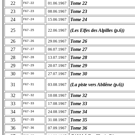
22
Tome 22
01.06.1967
F67-22
23
Tome 23
08.06.1967
F67-23
24
Tome 24
15.06.1967
F67-24
25
(Les Elfes des Alpilles (p.6))
22.06.1967
F67-25
26
Tome 26
29.06.1967
F67-26
27
Tome 27
06.07.1967
F67-27
28
Tome 28
13.07.1967
F67-28
29
Tome 29
20.07.1967
F67-29
30
Tome 30
27.07.1967
F67-30
31
(La piste vers Abilène (p.6))
03.08.1967
F67-31
32
Tome 32
10.08.1967
F67-32
33
Tome 33
17.08.1967
F67-33
34
Tome 34
24.08.1967
F67-34
35
Tome 35
31.08.1967
F67-35
36
Tome 36
07.09.1967
F67-36