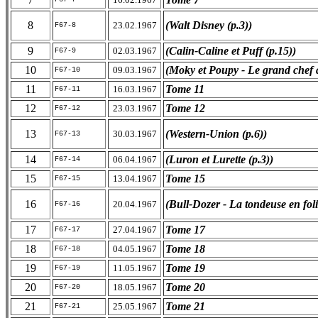
8
(Walt Disney (p.3))
23.02.1967
F67-8
9
(Calin-Caline et Puff (p.15))
02.03.1967
F67-9
10
(Moky et Poupy - Le grand chef a
09.03.1967
F67-10
11
Tome 11
16.03.1967
F67-11
12
Tome 12
23.03.1967
F67-12
13
(Western-Union (p.6))
30.03.1967
F67-13
14
(Luron et Lurette (p.3))
06.04.1967
F67-14
15
Tome 15
13.04.1967
F67-15
16
(Bull-Dozer - La tondeuse en foli
20.04.1967
F67-16
17
Tome 17
27.04.1967
F67-17
18
Tome 18
04.05.1967
F67-18
19
Tome 19
11.05.1967
F67-19
20
Tome 20
18.05.1967
F67-20
21
Tome 21
25.05.1967
F67-21