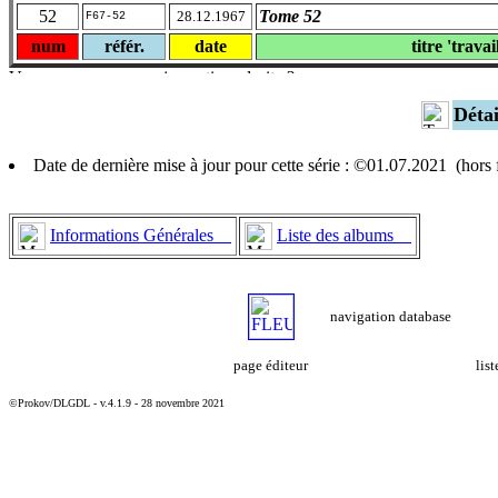
52
Tome 52
28.12.1967
F67-52
num
référ.
date
titre 'travai
Déta
Date de dernière mise à jour pour cette série : ©01.07.2021 (hor
Informations Générales
Liste des albums
navigation database
page éditeur
lis
©Prokov/DLGDL - v.4.1.9 - 28 novembre 2021