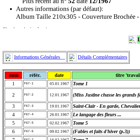
Plus récent au n°
52
daté
12/1967
Autres informations (par défaut):
Album Taille 210x305 - Couverture Brochée -
Informations Générales
Détails Complémentaires
num
référ.
date
titre 'travai
1
Tome 1
05.01.1967
F67-1
2
(Miss Justine chasse les grands f
12.01.1967
F67-2
3
Saint-Clair - En garde, Chevalier
19.01.1967
F67-3
4
Le langage des fleurs ...
26.01.1967
F67-4
5
Tome 5
02.02.1967
F67-5
6
(Fables et faits d'hiver (p.3))
09.02.1967
F67-6
7
Tome 7
16.02.1967
F67-7