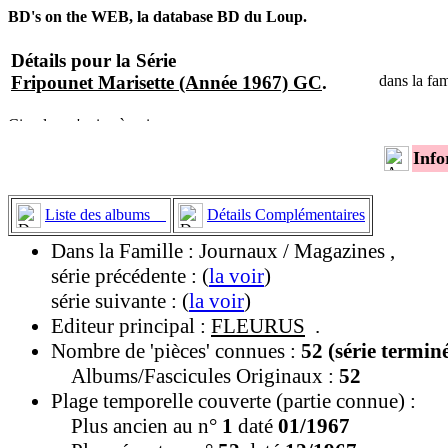
BD's on the WEB, la database BD du Loup.
Détails pour la Série
Fripounet Marisette (Année 1967) GC
.
dans la fa
Info
Liste des albums
Détails Complémentaires
Dans la Famille : Journaux / Magazines ,
série précédente : (
la voir
)
série suivante : (
la voir
)
Editeur principal :
FLEURUS
.
Nombre de 'pièces' connues :
52 (série termin
Albums/Fascicules Originaux :
52
Plage temporelle couverte (partie connue) :
Plus ancien au n°
1
daté
01/1967