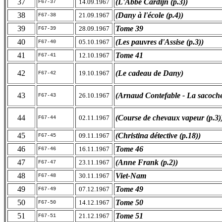
37
(L'Abbé Cardijn (p.3))
14.09.1967
F67-37
38
(Dany à l'école (p.4))
21.09.1967
F67-38
39
Tome 39
28.09.1967
F67-39
40
(Les pauvres d'Assise (p.3))
05.10.1967
F67-40
41
Tome 41
12.10.1967
F67-41
42
(Le cadeau de Dany)
19.10.1967
F67-42
43
(Arnaud Contefable - La sacoch
26.10.1967
F67-43
44
(Course de chevaux vapeur (p.3)
02.11.1967
F67-44
45
(Christina détective (p.18))
09.11.1967
F67-45
46
Tome 46
16.11.1967
F67-46
47
(Anne Frank (p.2))
23.11.1967
F67-47
48
Viet-Nam
30.11.1967
F67-48
49
Tome 49
07.12.1967
F67-49
50
Tome 50
14.12.1967
F67-50
51
Tome 51
21.12.1967
F67-51