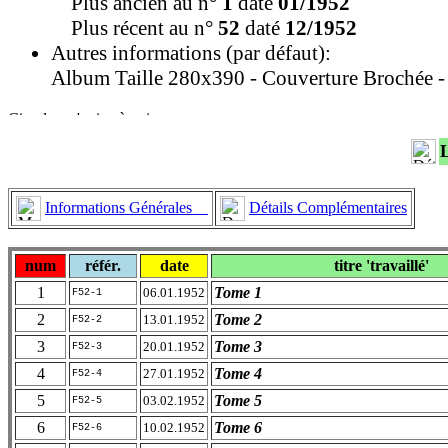
Plus ancien au n°
1
daté
01/1952
Plus récent au n°
52
daté
12/1952
Autres informations (par défaut):
Album Taille 280x390 - Couverture Brochée -
Informations Générales
Détails Complémentaires
num
référ.
date
titre 'travaillé'
1
Tome 1
06.01.1952
F52-1
2
Tome 2
13.01.1952
F52-2
3
Tome 3
20.01.1952
F52-3
4
Tome 4
27.01.1952
F52-4
5
Tome 5
03.02.1952
F52-5
6
Tome 6
10.02.1952
F52-6