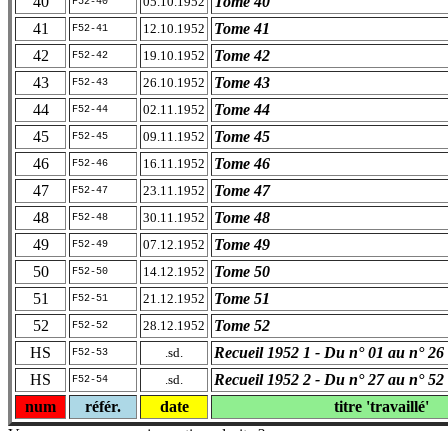
40
Tome 40
05.10.1952
F52-40
41
Tome 41
12.10.1952
F52-41
42
Tome 42
19.10.1952
F52-42
43
Tome 43
26.10.1952
F52-43
44
Tome 44
02.11.1952
F52-44
45
Tome 45
09.11.1952
F52-45
46
Tome 46
16.11.1952
F52-46
47
Tome 47
23.11.1952
F52-47
48
Tome 48
30.11.1952
F52-48
49
Tome 49
07.12.1952
F52-49
50
Tome 50
14.12.1952
F52-50
51
Tome 51
21.12.1952
F52-51
52
Tome 52
28.12.1952
F52-52
HS
Recueil 1952 1 - Du n° 01 au n° 26
.sd.
F52-53
HS
Recueil 1952 2 - Du n° 27 au n° 52
.sd.
F52-54
num
référ.
date
titre 'travaillé'