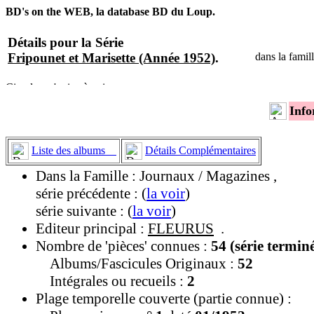
BD's on the WEB, la database BD du Loup.
Détails pour la Série
Fripounet et Marisette (Année 1952)
.
dans la fami
Info
Liste des albums
Détails Complémentaires
Dans la Famille : Journaux / Magazines ,
série précédente : (
la voir
)
série suivante : (
la voir
)
Editeur principal :
FLEURUS
.
Nombre de 'pièces' connues :
54 (série termin
Albums/Fascicules Originaux :
52
Intégrales ou recueils :
2
Plage temporelle couverte (partie connue) :