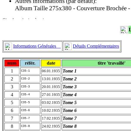
Autres informations (par défaut):
Album Taille 275x380 - Couverture Brochée -
Informations Générales
Détails Complémentaires
num
référ.
date
titre 'travaillé'
1
Tome 1
06.01.1935
C35-1
2
Tome 2
13.01.1935
C35-2
3
Tome 3
20.01.1935
C35-3
4
Tome 4
27.01.1935
C35-4
5
Tome 5
03.02.1935
C35-5
6
Tome 6
10.02.1935
C35-6
7
Tome 7
17.02.1935
C35-7
8
Tome 8
24.02.1935
C35-8