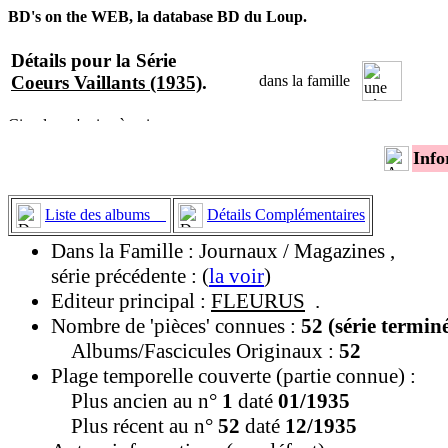
BD's on the WEB, la database BD du Loup.
Détails pour la Série
Coeurs Vaillants (1935)
.
dans la famille
Info
Liste des albums
Détails Complémentaires
Dans la Famille : Journaux / Magazines ,
série précédente : (
la voir
)
Editeur principal :
FLEURUS
.
Nombre de 'pièces' connues :
52 (série termin
Albums/Fascicules Originaux :
52
Plage temporelle couverte (partie connue) :
Plus ancien au n°
1
daté
01/1935
Plus récent au n°
52
daté
12/1935