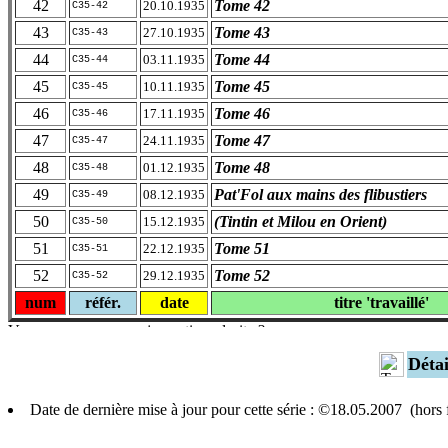
42
Tome 42
20.10.1935
C35-42
43
Tome 43
27.10.1935
C35-43
44
Tome 44
03.11.1935
C35-44
45
Tome 45
10.11.1935
C35-45
46
Tome 46
17.11.1935
C35-46
47
Tome 47
24.11.1935
C35-47
48
Tome 48
01.12.1935
C35-48
49
Pat'Fol aux mains des flibustiers
08.12.1935
C35-49
50
(Tintin et Milou en Orient)
15.12.1935
C35-50
51
Tome 51
22.12.1935
C35-51
52
Tome 52
29.12.1935
C35-52
num
référ.
date
titre 'travaillé'
Déta
Date de dernière mise à jour pour cette série : ©18.05.2007 (hor