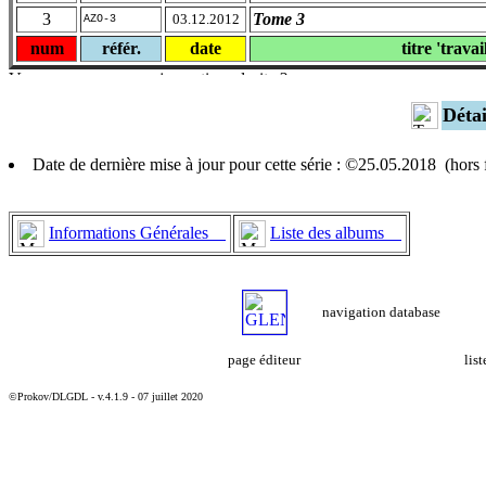
3
Tome 3
03.12.2012
AZO-3
num
référ.
date
titre 'travai
Déta
Date de dernière mise à jour pour cette série : ©25.05.2018 (hor
Informations Générales
Liste des albums
navigation database
page éditeur
lis
©Prokov/DLGDL - v.4.1.9 - 07 juillet 2020