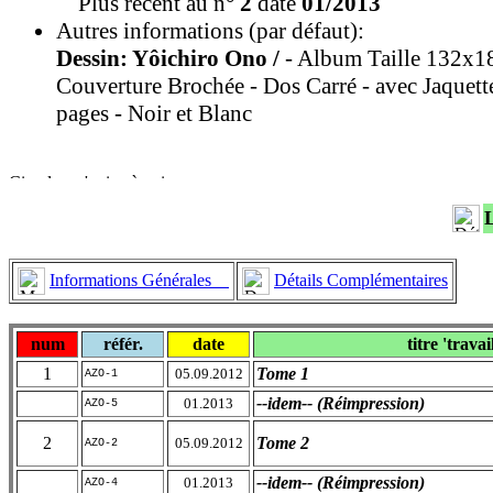
Plus récent au n°
2
daté
01/2013
Autres informations (par défaut):
Dessin: Yôichiro Ono /
- Album Taille 132x1
Couverture Brochée - Dos Carré - avec Jaquett
pages - Noir et Blanc
Informations Générales
Détails Complémentaires
num
référ.
date
titre 'travai
1
Tome 1
05.09.2012
AZO-1
--idem-- (Réimpression)
01.2013
AZO-5
2
Tome 2
05.09.2012
AZO-2
--idem-- (Réimpression)
01.2013
AZO-4