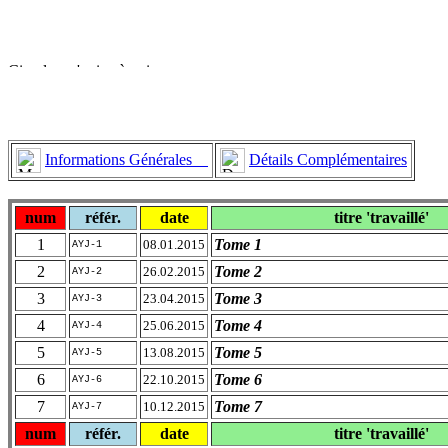
Informations Générales
Détails Complémentaires
num
référ.
date
titre 'travaillé'
1
Tome 1
08.01.2015
AYJ-1
2
Tome 2
26.02.2015
AYJ-2
3
Tome 3
23.04.2015
AYJ-3
4
Tome 4
25.06.2015
AYJ-4
5
Tome 5
13.08.2015
AYJ-5
6
Tome 6
22.10.2015
AYJ-6
7
Tome 7
10.12.2015
AYJ-7
num
référ.
date
titre 'travaillé'