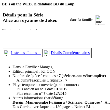
BD's on the WEB, la database BD du Loup.
Détails pour la Série
Alice au royaume de Joker
.
dans la famille
Liste des albums
Détails Complémentaires
Dans la Famille : Mangas,
Editeur principal :
KI-OON
.
Nombre de 'pièces' connues :
7 (série en-cours/incomplète)
Albums/Fascicules Originaux :
7
Plage temporelle couverte (partie connue) :
Plus ancien au n°
1
daté
01/2015
Plus récent au n°
7
daté
12/2015
Autres informations (par défaut):
Dessin: Mamenosuke Fujimaru / Scénario: Quinrose /
- Al
Dos Carré - avec Jaquette - 180 pages - Noir et Blanc