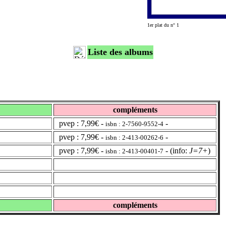
1er plat du n° 1
Liste des albums
compléments
pvep : 7,99€ -
-
isbn : 2-7560-9552-4
pvep : 7,99€ -
-
isbn : 2-413-00262-6
pvep : 7,99€ -
- (info:
J=7+
)
isbn : 2-413-00401-7
compléments