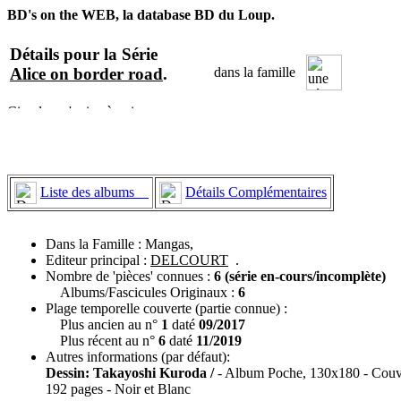
BD's on the WEB, la database BD du Loup.
Détails pour la Série
Alice on border road
.
dans la famille
Liste des albums
Détails Complémentaires
Dans la Famille : Mangas,
Editeur principal :
DELCOURT
.
Nombre de 'pièces' connues :
6 (série en-cours/incomplète)
Albums/Fascicules Originaux :
6
Plage temporelle couverte (partie connue) :
Plus ancien au n°
1
daté
09/2017
Plus récent au n°
6
daté
11/2019
Autres informations (par défaut):
Dessin: Takayoshi Kuroda /
- Album Poche, 130x180 - Couve
192 pages - Noir et Blanc