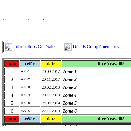
Informations Générales
Détails Complémentaires
num
référ.
date
titre 'travaillé'
1
Tome 1
20.09.2017
AOD-1
2
Tome 2
29.11.2017
AOD-2
3
Tome 3
28.02.2018
AOD-3
4
Tome 4
28.11.2018
AOD-4
5
Tome 5
24.04.2019
AOD-5
6
Tome 6
27.11.2019
AOD-6
num
référ.
date
titre 'travaillé'