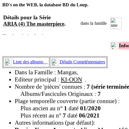
BD's on the WEB, la database BD du Loup.
Détails pour la Série
ARIA (4) The masterpiece
.
dans la famille
Info
Liste des albums
Détails Complémentaires
Dans la Famille : Mangas,
Editeur principal :
KI-OON
.
Nombre de 'pièces' connues :
7 (série terminée
Albums/Fascicules Originaux :
7
Plage temporelle couverte (partie connue) :
Plus ancien au n°
1
daté
01/2020
Plus récent au n°
7
daté
06/2021
Autres informations (par défaut):