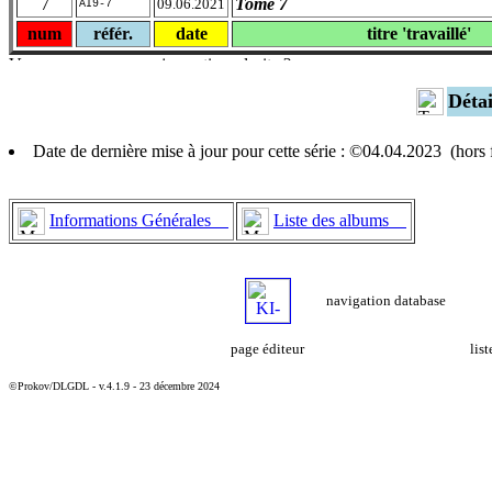
7
Tome 7
09.06.2021
AI9-7
num
référ.
date
titre 'travaillé'
Déta
Date de dernière mise à jour pour cette série : ©04.04.2023 (hor
Informations Générales
Liste des albums
navigation database
page éditeur
lis
©Prokov/DLGDL - v.4.1.9 - 23 décembre 2024