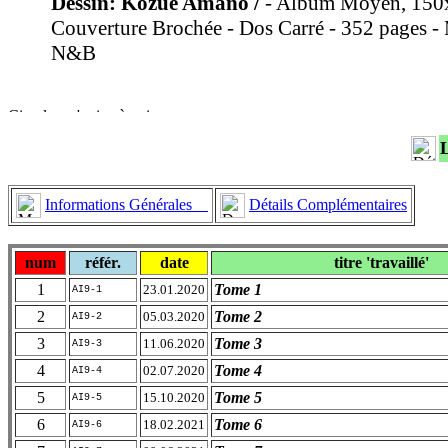
Dessin: Kozue Amano /
- Album Moyen, 150
Couverture Brochée - Dos Carré - 352 pages - 
N&B
Informations Générales
Détails Complémentaires
num
référ.
date
titre 'travaillé'
1
Tome 1
23.01.2020
AI9-1
2
Tome 2
05.03.2020
AI9-2
3
Tome 3
11.06.2020
AI9-3
4
Tome 4
02.07.2020
AI9-4
5
Tome 5
15.10.2020
AI9-5
6
Tome 6
18.02.2021
AI9-6