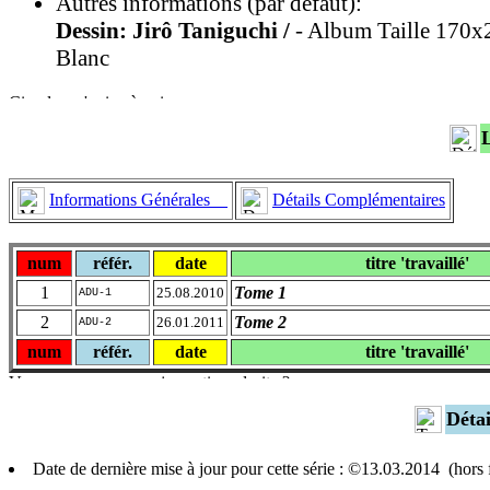
Autres informations (par défaut):
Dessin: Jirô Taniguchi /
- Album Taille 170x2
Blanc
Informations Générales
Détails Complémentaires
num
référ.
date
titre 'travaillé'
1
Tome 1
25.08.2010
ADU-1
2
Tome 2
26.01.2011
ADU-2
num
référ.
date
titre 'travaillé'
Déta
Date de dernière mise à jour pour cette série : ©13.03.2014 (hor