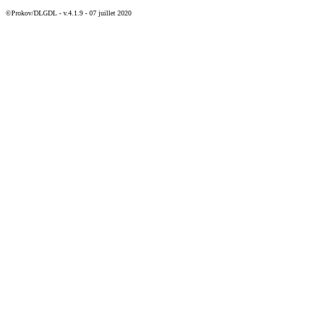
©Prokov/DLGDL - v.4.1.9 - 07 juillet 2020