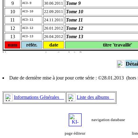
9
Tome 9
30.06.2011
AC3-9
10
Tome 10
22.09.2011
AC3-10
11
Tome 11
24.11.2011
AC3-11
12
Tome 12
26.01.2012
AC3-12
13
Tome 13
26.04.2012
AC3-13
num
référ.
date
titre 'travaillé'
Déta
Date de dernière mise à jour pour cette série : ©28.01.2013 (hor
Informations Générales
Liste des albums
navigation database
page éditeur
lis