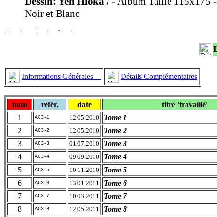
Dessin: Yen Hioka /
- Album Taille 115x175 -
Noir et Blanc
Informations Générales
Détails Complémentaires
num
référ.
date
titre 'travaillé'
1
Tome 1
12.05.2010
AC3-1
2
Tome 2
12.05.2010
AC3-2
3
Tome 3
01.07.2010
AC3-3
4
Tome 4
09.09.2010
AC3-4
5
Tome 5
10.11.2010
AC3-5
6
Tome 6
13.01.2011
AC3-6
7
Tome 7
10.03.2011
AC3-7
8
Tome 8
12.05.2011
AC3-8