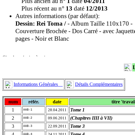
Plus ancien au n°
1
daté
04/2011
Plus récent au n°
13
daté
12/2013
Autres informations (par défaut):
Dessin: Rei Toma /
- Album Taille 110x170 -
Couverture Brochée - Dos Carré - avec Jaquett
pages - Noir et Blanc
Informations Générales
Détails Complémentaires
num
référ.
date
titre 'travai
1
Tome 1
28.04.2011
AAB-1
2
(Chapitres IIII à VII)
09.06.2011
AAB-2
3
Tome 3
22.09.2011
AAB-3
4
Tome 4
24.11.2011
AAB-4