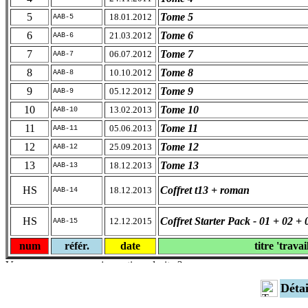
5
Tome 5
18.01.2012
AAB-5
6
Tome 6
21.03.2012
AAB-6
7
Tome 7
06.07.2012
AAB-7
8
Tome 8
10.10.2012
AAB-8
9
Tome 9
05.12.2012
AAB-9
10
Tome 10
13.02.2013
AAB-10
11
Tome 11
05.06.2013
AAB-11
12
Tome 12
25.09.2013
AAB-12
13
Tome 13
18.12.2013
AAB-13
HS
Coffret t13 + roman
18.12.2013
AAB-14
HS
Coffret Starter Pack - 01 + 02 + 
12.12.2015
AAB-15
num
référ.
date
titre 'travai
Déta