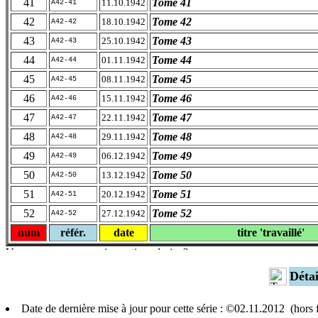
41
Tome 41
11.10.1942
A42-41
42
Tome 42
18.10.1942
A42-42
43
Tome 43
25.10.1942
A42-43
44
Tome 44
01.11.1942
A42-44
45
Tome 45
08.11.1942
A42-45
46
Tome 46
15.11.1942
A42-46
47
Tome 47
22.11.1942
A42-47
48
Tome 48
29.11.1942
A42-48
49
Tome 49
06.12.1942
A42-49
50
Tome 50
13.12.1942
A42-50
51
Tome 51
20.12.1942
A42-51
52
Tome 52
27.12.1942
A42-52
num
référ.
date
titre 'travaillé'
Déta
Date de dernière mise à jour pour cette série : ©02.11.2012 (hors