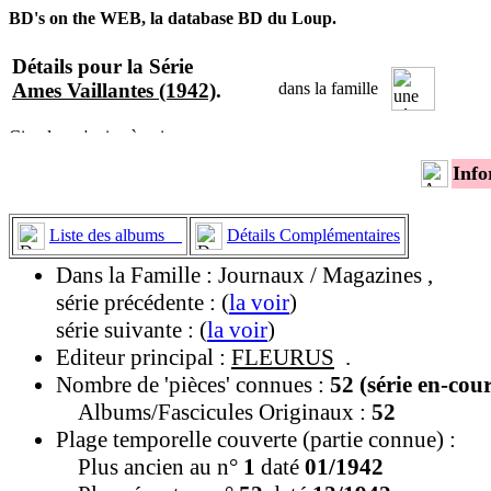
BD's on the WEB, la database BD du Loup.
Détails pour la Série
Ames Vaillantes (1942)
.
dans la famille
Info
Liste des albums
Détails Complémentaires
Dans la Famille : Journaux / Magazines ,
série précédente : (
la voir
)
série suivante : (
la voir
)
Editeur principal :
FLEURUS
.
Nombre de 'pièces' connues :
52 (série en-cou
Albums/Fascicules Originaux :
52
Plage temporelle couverte (partie connue) :
Plus ancien au n°
1
daté
01/1942