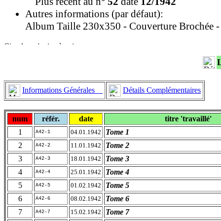
Plus récent au n°
52
daté
12/1942
Autres informations (par défaut):
Album Taille 230x350 - Couverture Brochée - 
Informations Générales
Détails Complémentaires
num
référ.
date
titre 'travaillé'
1
Tome 1
04.01.1942
A42-1
2
Tome 2
11.01.1942
A42-2
3
Tome 3
18.01.1942
A42-3
4
Tome 4
25.01.1942
A42-4
5
Tome 5
01.02.1942
A42-5
6
Tome 6
08.02.1942
A42-6
7
Tome 7
15.02.1942
A42-7