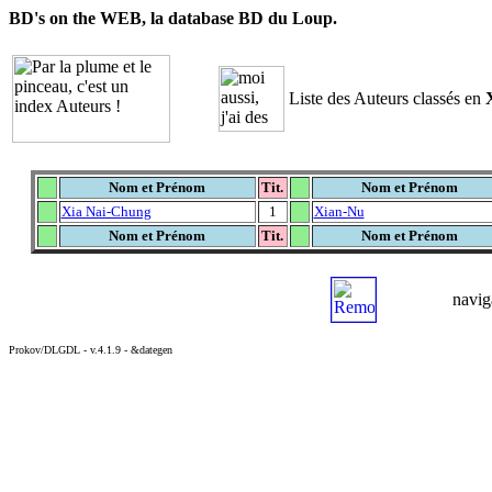
BD's on the WEB, la database BD du Loup.
Liste des Auteurs classés en
Nom et Prénom
Tit.
Nom et Prénom
Xia Nai-Chung
1
Xian-Nu
Nom et Prénom
Tit.
Nom et Prénom
navig
Prokov/DLGDL - v.4.1.9 - &dategen