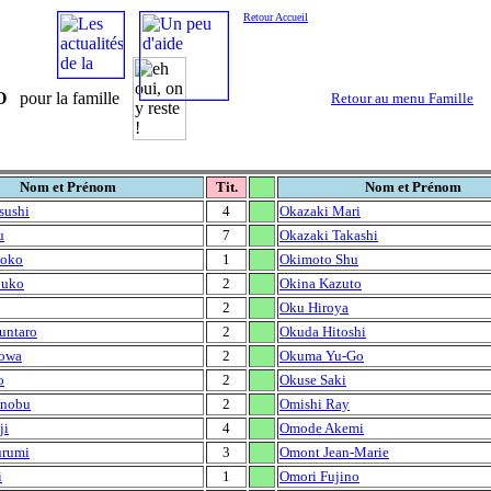
Retour Accueil
O
pour la famille
Retour au menu Famille
Nom et Prénom
Tit.
Nom et Prénom
sushi
4
Okazaki Mari
u
7
Okazaki Takashi
hoko
1
Okimoto Shu
ouko
2
Okina Kazuto
2
Oku Hiroya
untaro
2
Okuda Hitoshi
owa
2
Okuma Yu-Go
o
2
Okuse Saki
inobu
2
Omishi Ray
ji
4
Omode Akemi
urumi
3
Omont Jean-Marie
i
1
Omori Fujino