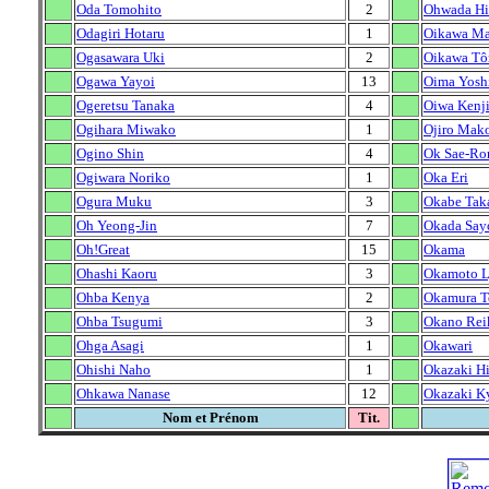
Oda Tomohito
2
Ohwada Hi
Odagiri Hotaru
1
Oikawa M
Ogasawara Uki
2
Oikawa Tô
Ogawa Yayoi
13
Oima Yosh
Ogeretsu Tanaka
4
Oiwa Kenj
Ogihara Miwako
1
Ojiro Mak
Ogino Shin
4
Ok Sae-R
Ogiwara Noriko
1
Oka Eri
Ogura Muku
3
Okabe Tak
Oh Yeong-Jin
7
Okada Say
Oh!Great
15
Okama
Ohashi Kaoru
3
Okamoto 
Ohba Kenya
2
Okamura T
Ohba Tsugumi
3
Okano Rei
Ohga Asagi
1
Okawari
Ohishi Naho
1
Okazaki H
Ohkawa Nanase
12
Okazaki K
Nom et Prénom
Tit.