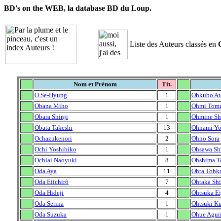
BD's on the WEB, la database BD du Loup.
Liste des Auteurs classés en
Nom et Prénom
Tit.
O Se-Hyung
1
Ohkubo At
Obana Miho
1
Ohmi Tom
Obara Shinji
1
Ohmine S
Obata Takeshi
13
Ohnami Y
Ochazukenori
2
Ohno Sora
Ochi Yoshihiko
1
Ohsawa Sh
Ochiai Naoyuki
8
Ohshima T
Oda Aya
11
Ohta Tohk
Oda Eiichirô
7
Ohtaka Sh
Oda Hideji
4
Ohtsuka Ei
Oda Serina
1
Ohtsuki K
Oda Suzuka
1
Ohue Agur