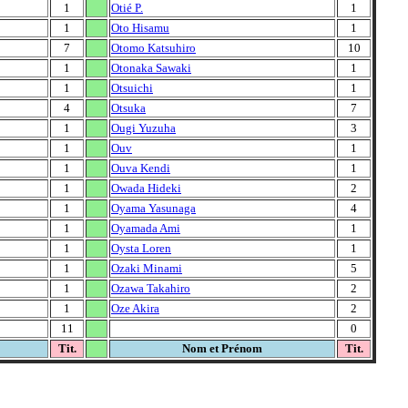
1
Otié P.
1
1
Oto Hisamu
1
7
Otomo Katsuhiro
10
1
Otonaka Sawaki
1
1
Otsuichi
1
4
Otsuka
7
1
Ougi Yuzuha
3
1
Ouv
1
1
Ouva Kendi
1
1
Owada Hideki
2
1
Oyama Yasunaga
4
1
Oyamada Ami
1
1
Oysta Loren
1
1
Ozaki Minami
5
1
Ozawa Takahiro
2
1
Oze Akira
2
11
0
Tit.
Nom et Prénom
Tit.