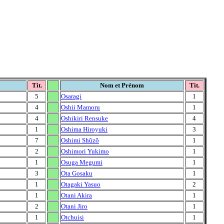
Tit.
Nom et Prénom
Tit.
5
Osaragi
1
4
Oshii Mamoru
1
4
Oshikiri Rensuke
4
1
Oshima Hiroyuki
3
7
Oshimi Shûzô
1
2
Oshimori Yukimo
1
1
Osuga Megumi
1
3
Ota Gosaku
1
1
Otagaki Yasuo
2
1
Otani Akira
1
2
Otani Jiro
1
1
Otchuisi
1