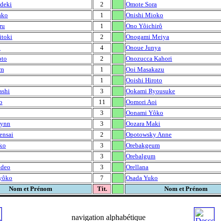
deki
2
Omote Sora
ako
1
Onishi Mioko
ru
1
Ono Yôichirô
itoki
2
Onogami Meiya
i
4
Onoue Junya
oto
2
Onozucca Kahori
om
1
Ooi Masakazu
1
Ooishi Hiroto
ashi
3
Ookami Ryousuke
o
11
Oomori Aoi
3
Oonami Yôko
Lynn
3
Oozara Maki
ensai
2
Opotowsky Anne
ko
3
Orebakgeum
3
Orebalgum
ideo
3
Orellana
yôko
7
Osada Yuko
Nom et Prénom
Tit.
Nom et Prénom
navigation alphabétique