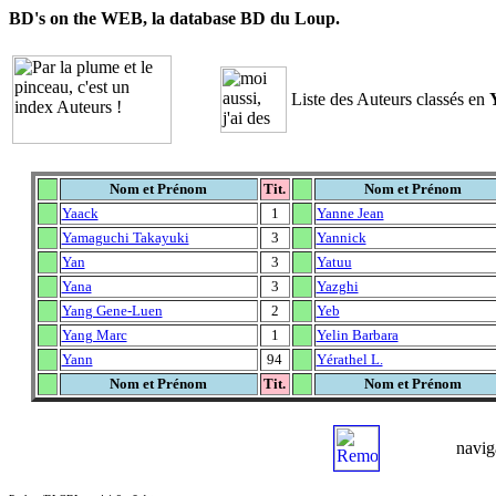
BD's on the WEB, la database BD du Loup.
Liste des Auteurs classés en
Nom et Prénom
Tit.
Nom et Prénom
Yaack
1
Yanne Jean
Yamaguchi Takayuki
3
Yannick
Yan
3
Yatuu
Yana
3
Yazghi
Yang Gene-Luen
2
Yeb
Yang Marc
1
Yelin Barbara
Yann
94
Yérathel L.
Nom et Prénom
Tit.
Nom et Prénom
navig