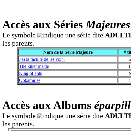
Accès aux Séries
Majeures
Le symbole
indique une série dite
ADULT
les parents.
Nom de la Série Majeure
# ti
J'ai la faculté de les voir !
The killer inside
1
King of ants
Ookamirise
Accès aux Albums
éparpill
Le symbole
indique une série dite
ADULT
les parents.