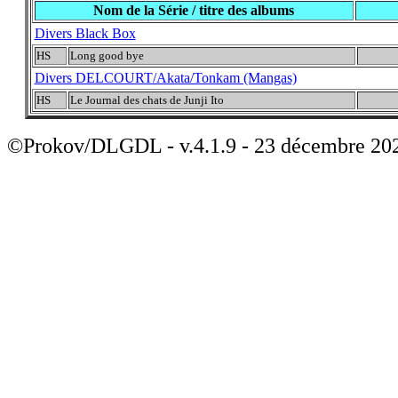
Nom de la Série / titre des albums
Divers Black Box
HS
Long good bye
Divers DELCOURT/Akata/Tonkam (Mangas)
HS
Le Journal des chats de Junji Ito
©Prokov/DLGDL - v.4.1.9 - 23 décembre 20