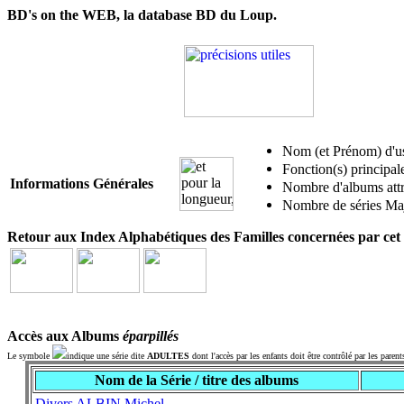
BD's on the WEB, la database BD du Loup.
Nom (et Prénom) d'u
Fonction(s) principal
Informations Générales
Nombre d'albums attri
Nombre de séries Maj
Retour aux Index Alphabétiques des Familles concernées par cet 
Accès aux Albums
éparpillés
Le symbole
indique une série dite
ADULTES
dont l'accès par les enfants doit être contrôlé par les parent
Nom de la Série / titre des albums
Divers ALBIN Michel