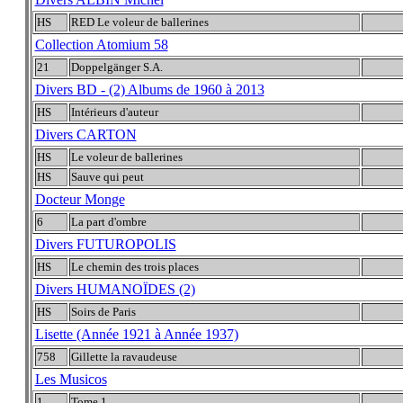
HS
RED Le voleur de ballerines
Collection Atomium 58
21
Doppelgänger S.A.
Divers BD - (2) Albums de 1960 à 2013
HS
Intérieurs d'auteur
Divers CARTON
HS
Le voleur de ballerines
HS
Sauve qui peut
Docteur Monge
6
La part d'ombre
Divers FUTUROPOLIS
HS
Le chemin des trois places
Divers HUMANOÏDES (2)
HS
Soirs de Paris
Lisette (Année 1921 à Année 1937)
758
Gillette la ravaudeuse
Les Musicos
1
Tome 1