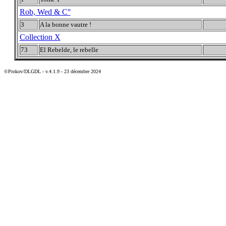
Rob, Wed & C°
3
A la bonne vautre !
Collection X
73
El Rebelde, le rebelle
©Prokov/DLGDL - v.4.1.9 - 23 décembre 2024