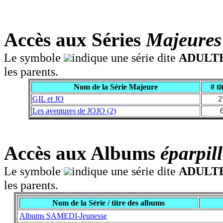
Accès aux Séries
Majeures
Le symbole
indique une série dite
ADULT
les parents.
Nom de la Série Majeure
# ti
GIL et JO
2
Les aventures de JOJO (2)
Accès aux Albums
éparpill
Le symbole
indique une série dite
ADULT
les parents.
Nom de la Série / titre des albums
Albums SAMEDI-Jeunesse