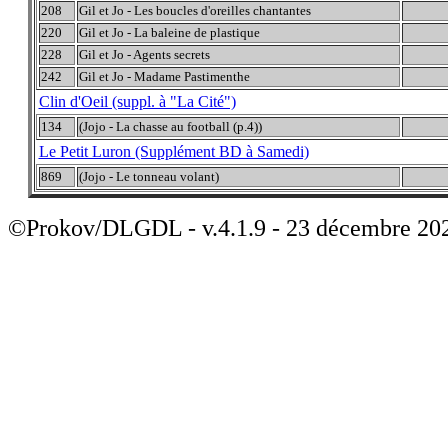
208
Gil et Jo - Les boucles d'oreilles chantantes
220
Gil et Jo - La baleine de plastique
228
Gil et Jo - Agents secrets
242
Gil et Jo - Madame Pastimenthe
Clin d'Oeil (suppl. à "La Cité")
134
(Jojo - La chasse au football (p.4))
Le Petit Luron (Supplément BD à Samedi)
869
(Jojo - Le tonneau volant)
©Prokov/DLGDL - v.4.1.9 - 23 décembre 20