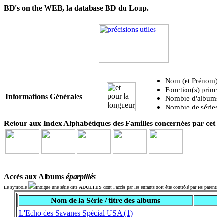
BD's on the WEB, la database BD du Loup.
Nom (et Prénom)
Fonction(s) princ
Informations Générales
Nombre d'albums 
Nombre de séries
Retour aux Index Alphabétiques des Familles concernées par cet 
Accès aux Albums
éparpillés
Le symbole
indique une série dite
ADULTES
dont l'accès par les enfants doit être contrôlé par les parent
Nom de la Série / titre des albums
L'Echo des Savanes Spécial USA (1)