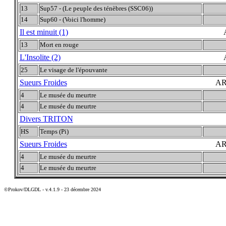
13
Sup57 - (Le peuple des ténèbres (SSC06))
14
Sup60 - (Voici l'homme)
Il est minuit (1)
13
Mort en rouge
L'Insolite (2)
25
Le visage de l'épouvante
Sueurs Froides
AR
4
Le musée du meurtre
4
Le musée du meurtre
Divers TRITON
HS
Temps (Pi)
Sueurs Froides
AR
4
Le musée du meurtre
4
Le musée du meurtre
©Prokov/DLGDL - v.4.1.9 - 23 décembre 2024